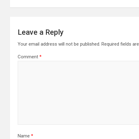
s
t
n
Leave a Reply
a
Your email address will not be published.
Required fields a
v
Comment
*
i
g
a
t
i
o
Name
*