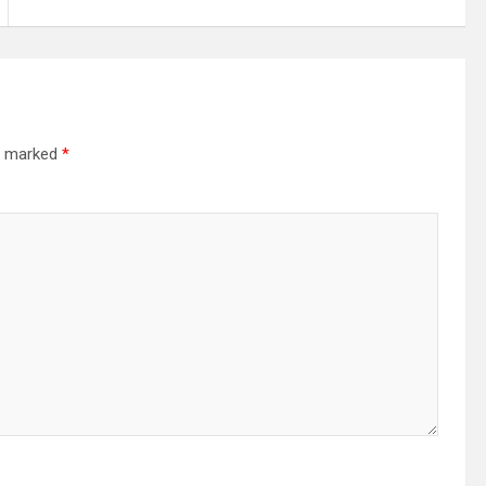
re marked
*