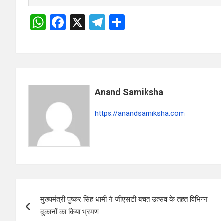
W
F
X
T
S
h
a
el
h
at
ce
e
ar
s
b
gr
e
A
o
a
Anand Samiksha
p
o
m
p
k
https://anandsamiksha.com
P
मुख्यमंत्री पुष्कर सिंह धामी ने जीएसटी बचत उत्सव के तहत विभिन्न
o
दुकानों का किया भ्रमण