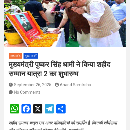
पदों पर होगा चयन
विश्व संस्कृत दिवस से पूर्व, उत्तराखण्ड ने वैश्विक स्तर पर संस्कृत के प्रसार
को दिया नया आयाम
उत्तराखंड
मुख्य खबरें
मुख्यमंत्री पुष्कर सिंह धामी ने किया शहीद
सम्मान यात्रा 2 का शुभारम्भ
September 26, 2025
Anand Samiksha
No Comments
W
F
X
T
S
h
a
el
h
शहीद सम्मान यात्रा उन अमर बलिदानियों को समर्पित है, जिनकी शौर्यगाथा
at
ce
e
ar