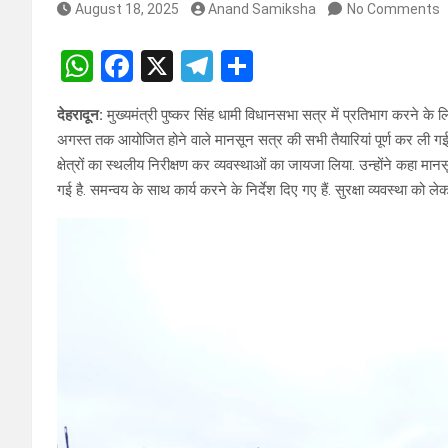
August 18, 2025
Anand Samiksha
No Comments
W
F
X
T
S
h
a
el
h
देहरादून:
मुख्यमंत्री पुष्कर सिंह धामी विधानसभा सत्र में प्रतिभाग करने के ल
at
ce
e
ar
अगस्त तक आयोजित होने वाले मानसून सत्र की सभी तैयारियां पूर्ण कर ली गई
s
b
gr
e
क्षेत्रों का स्थलीय निरीक्षण कर व्यवस्थाओं का जायजा लिया. उन्होंने कहा मा
A
o
a
गई है. समन्वय के साथ कार्य करने के निर्देश दिए गए हैं. सुरक्षा व्यवस्था को ल
p
o
m
p
k