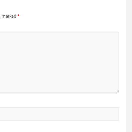
re marked
*