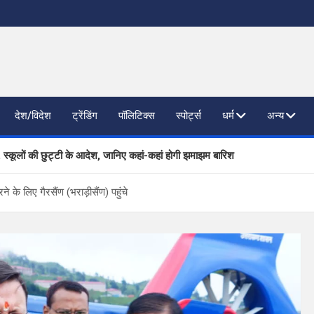
देश/विदेश
ट्रेंडिंग
पॉलिटिक्स
स्पोर्ट्स
धर्म
अन्य
, स्कूलों की छुट्टी के आदेश, जानिए कहां-कहां होगी झमाझम बारिश
ाजनैतिक दलों से SIR पर फीडबैक
ने के लिए गैरसैंण (भराड़ीसैंण) पहुंचे
 प्रगति की समीक्षा, आधारभूत संरचना विकास पर दिया जोर
तिष्ठित कंपनियां लेंगी साक्षात्कार; 559 पदों पर होगा चयन
खण्ड ने वैश्विक स्तर पर संस्कृत के प्रसार को दिया नया आयाम