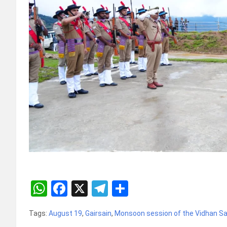
W
F
X
T
S
h
a
el
h
Tags:
August 19
,
Gairsain
,
Monsoon session of the Vidhan S
at
ce
e
ar