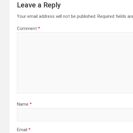
n
Leave a Reply
a
Your email address will not be published.
Required fields a
v
Comment
*
i
g
a
t
i
o
Name
*
n
Email
*