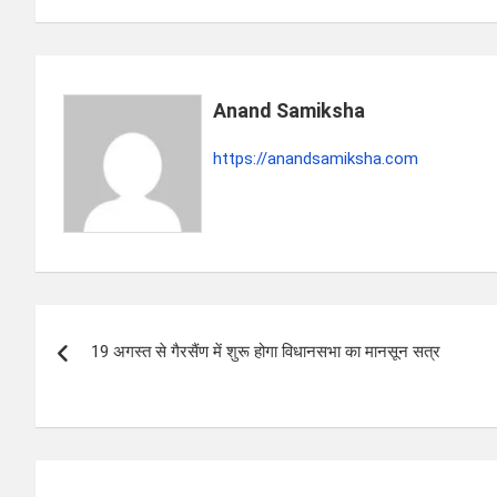
s
b
gr
e
A
o
a
p
o
m
Anand Samiksha
p
k
https://anandsamiksha.com
P
19 अगस्त से गैरसैंण में शुरू होगा विधानसभा का मानसून सत्र
o
s
t