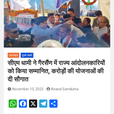
पदों पर होगा चयन
विश्व संस्कृत दिवस से पूर्व, उत्तराखण्ड ने वैश्विक स्तर पर संस्कृत के प्रसार
को दिया नया आयाम
उत्तराखंड
मुख्य खबरें
सीएम धामी ने गैरसैंण में राज्य आंदोलनकारियों
को किया सम्मानित, करोड़ों की योजनाओं की
दी सौगात
November 10, 2025
Anand Samiksha
W
F
X
T
S
h
a
el
h