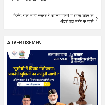
का गजट नोटिफिकेशन जारी
s
t
गैरसैंण: रजत जयंती समारोह में आंदोलनकारियों का हंगामा, सीएम की
n
ओढ़ाई शॉल जमीन पर फेंकी
a
v
i
ADVERTISEMENT
g
a
t
i
o
n