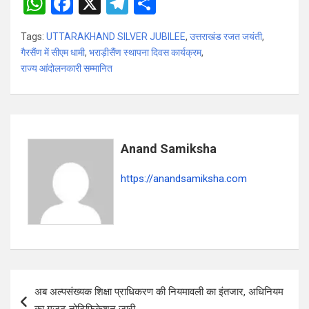
W
F
X
T
S
h
a
el
h
Tags:
UTTARAKHAND SILVER JUBILEE
,
उत्तराखंड रजत जयंती
,
at
ce
e
ar
गैरसैंण में सीएम धामी
,
भराड़ीसैंण स्थापना दिवस कार्यक्रम
,
s
b
gr
e
राज्य आंदोलनकारी सम्मानित
A
o
a
p
o
m
p
k
Anand Samiksha
https://anandsamiksha.com
P
अब अल्पसंख्यक शिक्षा प्राधिकरण की नियमावली का इंतजार, अधिनियम
o