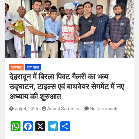
पदों पर होगा चयन
विश्व संस्कृत दिवस से पूर्व, उत्तराखण्ड ने वैश्विक स्तर पर संस्कृत के प्रसार
को दिया नया आयाम
उत्तराखंड
मुख्य खबरें
देहरादून में बिरला पिवट गैलरी का भव्य
उद्घाटन, टाइल्स एवं बाथवेयर सेगमेंट में नए
अध्याय की शुरुआत
July 4, 2025
Anand Samiksha
No Comments
W
F
X
T
S
h
a
el
h