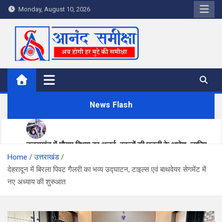
S
Monday, August 10, 2026
k
i
p
t
o
c
o
News Flash
n
t
e
n
उत्तराखंड में मौसम विभाग का अलर्ट, स्कूलों की छुट्टी के आदेश, जानिए
t
Home
कहां-कहां होगी झमाझम बारिश
उत्तराखंड
देहरादून में बिरला पिवट गैलरी का भव्य उद्घाटन, टाइल्स एवं बाथवेयर सेगमेंट में
मुख्य निर्वाचन अधिकारी ने लिया राजनैतिक दलों से SIR पर फीडबैक
नए अध्याय की शुरुआत
मुख्य सचिव ने ईएपी परियोजनाओं की प्रगति की समीक्षा, आधारभूत संरचना
विकास पर दिया जोर
देहरादून में लगेगा रोजगार मेला, प्रतिष्ठित कंपनियां लेंगी साक्षात्कार; 559