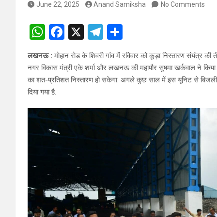
June 22, 2025
Anand Samiksha
No Comments
W
F
X
T
S
h
a
el
h
लखनऊ :
मोहान रोड के शिवरी गांव में रविवार को कूड़ा निस्तारण संयंत्र क
at
ce
e
ar
नगर विकास मंत्री एके शर्मा और लखनऊ की महापौर सुषमा खर्कवाल ने किया
s
b
gr
e
का शत-प्रतिशत निस्तारण हो सकेगा. अगले कुछ साल में इस यूनिट से बिजली
A
o
a
दिया गया है.
p
o
m
p
k