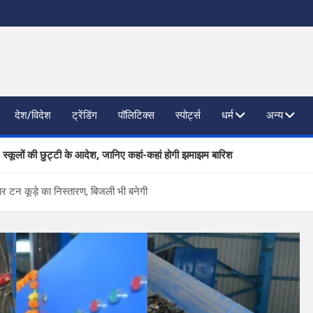
देश/विदेश
ट्रेंडिंग
पॉलिटिक्स
स्पोर्ट्स
धर्म
अन्य
, स्कूलों की छुट्टी के आदेश, जानिए कहां-कहां होगी झमाझम बारिश
ाजनैतिक दलों से SIR पर फीडबैक
ार टन कूड़े का निस्तारण, बिजली भी बनेगी
 प्रगति की समीक्षा, आधारभूत संरचना विकास पर दिया जोर
िष्ठित कंपनियां लेंगी साक्षात्कार; 559 पदों पर होगा चयन
खण्ड ने वैश्विक स्तर पर संस्कृत के प्रसार को दिया नया आयाम