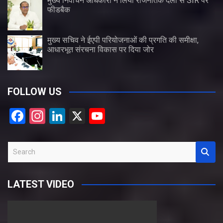
मुख्य निर्वाचन अधिकारी ने लिया राजनैतिक दलों से SIR पर
फीडबैक
मुख्य सचिव ने ईएपी परियोजनाओं की प्रगति की समीक्षा,
आधारभूत संरचना विकास पर दिया जोर
FOLLOW US
F
In
Li
X
Y
a
st
n
o
ce
a
ke
u
S
b
gr
dI
T
e
a
o
a
n
u
LATEST VIDEO
r
o
m
b
c
k
e
h