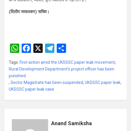
अन्य सेवायोजन, व्यापार, वृत्ति व्यवसाय में नहीं लगे हैं।
(दिलीप जावलकर) सचिव।
W
F
X
T
S
h
a
el
h
Tags:
First action amid the UKSSSC paper leak movement
,
at
ce
e
ar
Rural Development Department's project officer has been
s
b
gr
e
punished
,
Sector Magistrate has been suspended
A
o
a
,
UKSSSC paper leak
,
UKSSSC paper leak case
p
o
m
p
k
Anand Samiksha