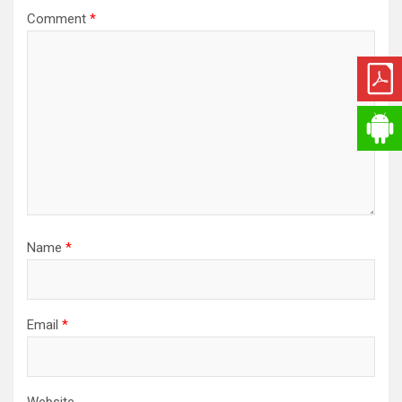
a
Comment
*
t
i
o
n
Name
*
Email
*