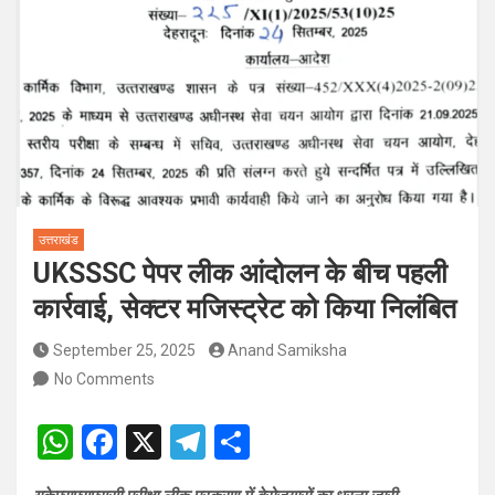
पदों पर होगा चयन
विश्व संस्कृत दिवस से पूर्व, उत्तराखण्ड ने वैश्विक स्तर पर संस्कृत के प्रसार
को दिया नया आयाम
उत्तराखंड
UKSSSC पेपर लीक आंदोलन के बीच पहली
कार्रवाई, सेक्टर मजिस्ट्रेट को किया निलंबित
September 25, 2025
Anand Samiksha
No Comments
W
F
X
T
S
h
a
el
h