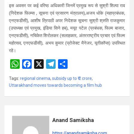
इस अवसर पर कई वरिष्ठ अधिकारी जिनमें प्रमुख रूप से सुश्री शिल्पा राव
(निदेशक फिल्म्स , सूचना एवं प्रसारण मंत्रालय),अजय धोके (महाप्रबंधक,
एनएफडीसी), आशीष त्रिपाठी अपर निदेशक सूचना सुश्री श्रुति राजकुमार
(उपाध्यक्ष एवं प्रमुख, इंडिया सिने हब), मयूर पटेल (प्रबंधक, फिल्म बाजार,
एनएफडीसी), नचिकेत शिरोलकर (सलाहकार, अंतरराष्ट्रीय प्रचार एवं फिल्म
महोत्सव, एनएफडीसी), अभय कुमार (प्रोजेक्ट मैनेजर, यूनीकॉप्स) उपस्थित
रहे।
W
F
X
T
S
h
a
el
h
Tags:
regional cinema
,
subsidy up to ₹ 2 crore
,
at
ce
e
ar
Uttarakhand moves towards becoming a film hub
s
b
gr
e
A
o
a
p
o
m
p
k
Anand Samiksha
https://anandsamiksha.com