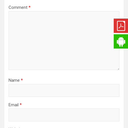
t
Comment
*
i
o
n
Name
*
Email
*