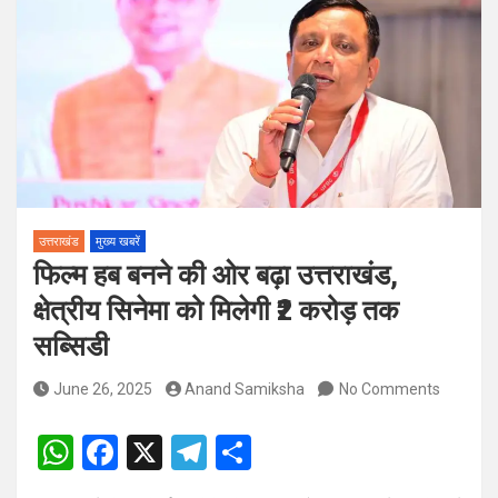
पदों पर होगा चयन
विश्व संस्कृत दिवस से पूर्व, उत्तराखण्ड ने वैश्विक स्तर पर संस्कृत के प्रसार
को दिया नया आयाम
उत्तराखंड
मुख्य खबरें
फिल्म हब बनने की ओर बढ़ा उत्तराखंड,
क्षेत्रीय सिनेमा को मिलेगी ₹2 करोड़ तक
सब्सिडी
June 26, 2025
Anand Samiksha
No Comments
W
F
X
T
S
h
a
el
h