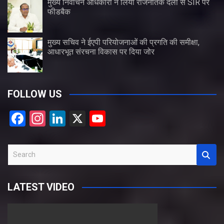
मुख्य निर्वाचन अधिकारी ने लिया राजनैतिक दलों से SIR पर
फीडबैक
मुख्य सचिव ने ईएपी परियोजनाओं की प्रगति की समीक्षा,
आधारभूत संरचना विकास पर दिया जोर
FOLLOW US
F
In
Li
X
Y
a
st
n
o
ce
a
ke
u
S
b
gr
dI
T
e
a
o
a
n
u
LATEST VIDEO
r
o
m
b
c
k
e
h