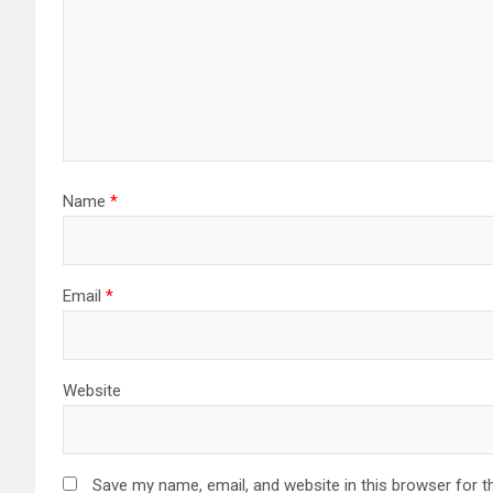
g
a
t
i
o
Name
*
n
Email
*
Website
Save my name, email, and website in this browser for t