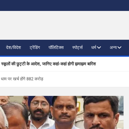
देश/विदेश
ट्रेंडिंग
पॉलिटिक्स
स्पोर्ट्स
धर्म
अन्य
, स्कूलों की छुट्टी के आदेश, जानिए कहां-कहां होगी झमाझम बारिश
ाजनैतिक दलों से SIR पर फीडबैक
रा धाम पर खर्च होंगे 882 करोड़
 प्रगति की समीक्षा, आधारभूत संरचना विकास पर दिया जोर
िष्ठित कंपनियां लेंगी साक्षात्कार; 559 पदों पर होगा चयन
खण्ड ने वैश्विक स्तर पर संस्कृत के प्रसार को दिया नया आयाम