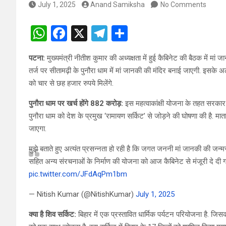
July 1, 2025
Anand Samiksha
No Comments
W
F
X
T
S
h
a
el
h
पटना:
मुख्यमंत्री नीतीश कुमार की अध्यक्षता में हुई कैबिनेट की बैठक में मां 
at
ce
e
ar
तर्ज पर सीतामढ़ी के पुनौरा धाम में मां जानकी की मंदिर बनाई जाएगी. इसके अला
s
b
gr
e
को चार से छह हजार रुपये मिलेंगे.
A
o
a
पुनौरा धाम पर खर्च होंगे 882 करोड़:
इस महत्वाकांक्षी योजना के तहत सरकार
p
o
m
पुनौरा धाम को देश के प्रमुख ‘रामायण सर्किट’ से जोड़ने की घोषणा की है. म
p
k
जाएगा.
मुझे बताते हुए अत्यंत प्रसन्नता हो रही है कि जगत जननी मां जानकी की जन्म
सहित अन्य संरचनाओं के निर्माण की योजना को आज कैबिनेट से मंजूरी दे दी 
pic.twitter.com/JFdAqPm1bm
— Nitish Kumar (@NitishKumar)
July 1, 2025
क्या है शिव सर्किट:
बिहार में एक प्रस्तावित धार्मिक पर्यटन परियोजना है. जि