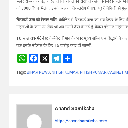
बिहार राज्य के समृद्ध सांस्कृतिक विरासत को संरक्षित रखने के लिए निरंतर यो
को 3000 पेंशन मिलेगा. इसके अलावा त्रिस्तरीय पंचायत प्रतिनिधियों को मुख्
रिटायर्ड जज को हेल्पर राशि:
कैबिनेट में रिटायर्ड जज को अब हेल्पर के लिए भी 
महिलाओं के काम पर रोक थी अब उसमें ढील दी गई है. केवल प्रेग्नेंट महिला क
10 साल तक मेंटेनेंस:
कैबिनेट विभाग के अपर मुख्य सचिव एस सिद्धार्थ ने कहा
तक इसके मेंटेनेंस के लिए 16 करोड़ रुपए दी जाएगी.
W
F
X
T
S
h
a
el
h
Tags:
BIHAR NEWS
,
NITISH KUMAR
,
NITISH KUMAR CABINET 
at
ce
e
ar
s
b
gr
e
A
o
a
p
o
m
Anand Samiksha
p
k
https://anandsamiksha.com