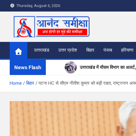
S
Thursday, August 6, 2026
k
i
p
t
o
c
उत्तराखंड
उत्तर प्रदेश
बिहार
पंजाब
हरियाणा
o
n
News Flash
उत्तराखंड में मौसम विभाग का अलर्ट
t
e
मुख्य निर्वाचन अधिकारी ने लिया र
Home
बिहार
पटना HC से सीएम नीतीश कुमार को बड़ी राहत, राष्ट्रगान अपम
n
t
मुख्य सचिव ने ईएपी परियोजनाओं की
देहरादून में लगेगा रोजगार मेला, प्रत
विश्व संस्कृत दिवस से पूर्व, उत्तरा