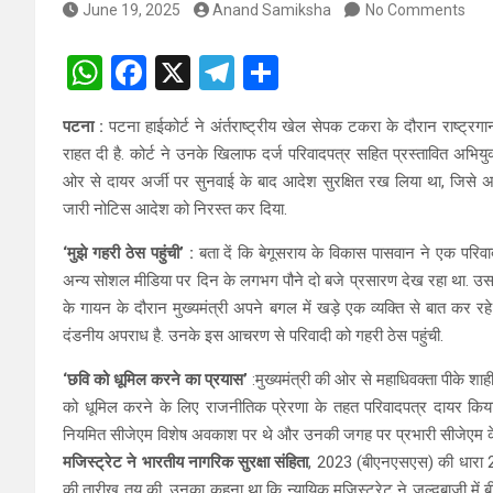
June 19, 2025
Anand Samiksha
No Comments
W
F
X
T
S
h
a
el
h
पटना :
पटना हाईकोर्ट ने अंर्तराष्ट्रीय खेल सेपक टकरा के दौरान राष्ट्रग
at
ce
e
ar
राहत दी है. कोर्ट ने उनके खिलाफ दर्ज परिवादपत्र सहित प्रस्तावित अभिय
s
b
gr
e
ओर से दायर अर्जी पर सुनवाई के बाद आदेश सुरक्षित रख लिया था, जिसे अपन
A
o
a
जारी नोटिस आदेश को निरस्त कर दिया.
p
o
m
‘मुझे गहरी ठेस पहुंची’ :
बता दें कि बेगूसराय के विकास पासवान ने एक परि
p
k
अन्य सोशल मीडिया पर दिन के लगभग पौने दो बजे प्रसारण देख रहा था. उसन
के गायन के दौरान मुख्यमंत्री अपने बगल में खड़े एक व्यक्ति से बात कर
दंडनीय अपराध है. उनके इस आचरण से परिवादी को गहरी ठेस पहुंची.
‘छवि को धूमिल करने का प्रयास’
:मुख्यमंत्री की ओर से महाधिवक्ता पीके शाह
को धूमिल करने के लिए राजनीतिक प्रेरणा के तहत परिवादपत्र दायर किया
नियमित सीजेएम विशेष अवकाश पर थे और उनकी जगह पर प्रभारी सीजेएम के रूप
मजिस्ट्रेट ने भारतीय नागरिक सुरक्षा संहिता
, 2023 (बीएनएसएस) की धारा 21
की तारीख तय की. उनका कहना था कि न्यायिक मजिस्ट्रेट ने जल्दबाजी में