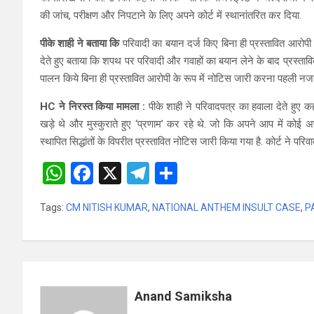
की जांच, परीक्षण और निपटाने के लिए अपने कोर्ट में स्थानांतरित कर दिया.
पीके शाही ने बताया कि
परिवादी का बयान दर्ज किए बिना ही प्रस्तावित आरोपी
देते हुए बताया कि शपथ पर परिवादी और गवाहों का बयान लेने के बाद प्रस्ता
पालन किये बिना ही प्रस्तावित आरोपी के रूप में नोटिस जारी करना पहली नजर 
HC ने निरस्त किया मामला :
पीके शाही ने परिवादपत्र का हवाला देते हुए कह
खड़े थे और मुस्कुराते हुए ‘प्रणाम’ कर रहे थे. जो कि अपने आप में कोई अ
स्थापित सिद्धांतों के विपरीत प्रस्तावित नोटिस जारी किया गया है. कोर्ट ने प
W
F
X
T
S
h
a
el
h
Tags:
CM NITISH KUMAR
,
NATIONAL ANTHEM INSULT CASE
,
P
at
ce
e
ar
s
b
gr
e
A
o
a
p
o
m
Anand Samiksha
p
k