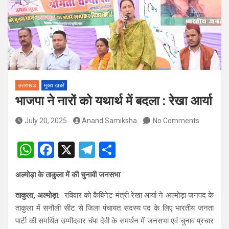
पदों पर होगा चयन
विश्व संस्कृत दिवस से पूर्व, उत्तराखण्ड ने वैश्विक स्तर पर संस्कृत के प्रसार
को दिया नया आयाम
उत्तराखंड
मुख्य खबरें
भाजपा ने नारों को यथार्थ में बदला : रेखा आर्या
July 20, 2025
Anand Samiksha
No Comments
W
F
X
T
S
h
a
el
h
अल्मोड़ा के ताकुला में की चुनावी जनसभा
at
ce
e
ar
s
b
gr
e
ताकुला, अल्मोड़ा:
रविवार को कैबिनेट मंत्री रेखा आर्या ने अल्मोड़ा जनपद के
ताकुला में सनौली सीट से जिला पंचायत सदस्य पद के लिए भारतीय जनता
A
o
a
पार्टी की समर्थित उम्मीदवार चंपा देवी के समर्थन में जनसभा एवं चुनाव प्रचार