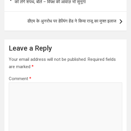
को लेंगे शपथ, बोले – विपक्ष की आवाज़ भी सुनूंगा
s
t
डीएम के अुनरोध पर हेल्पिंग हेंड ने किया राजू का मुफ्त इलाज
n
a
v
Leave a Reply
i
Your email address will not be published.
Required fields
g
are marked
*
a
Comment
*
t
i
o
n