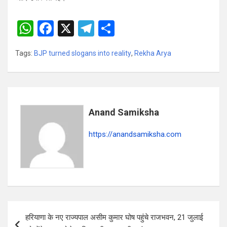
W
F
X
T
S
h
a
el
h
Tags:
BJP turned slogans into reality
,
Rekha Arya
at
ce
e
ar
s
b
gr
e
A
o
a
p
o
m
Anand Samiksha
p
k
https://anandsamiksha.com
P
हरियाणा के नए राज्यपाल असीम कुमार घोष पहुंचे राजभवन, 21 जुलाई
o