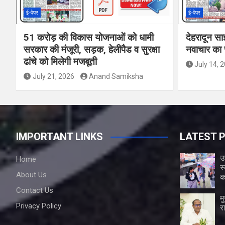
ई-पेपर
ई-पेपर
51 करोड़ की विकास योजनाओं को धामी
देहरादून सा
सरकार की मंजूरी, सड़क, हेलीपैड व सुरक्षा
नवाचार का र
ढांचे को मिलेगी मजबूती
July 14, 
July 21, 2026
Anand Samiksha
IMPORTANT LINKS
LATEST 
उ
Home
स
About Us
क
Contact Us
म
Privacy Policy
र