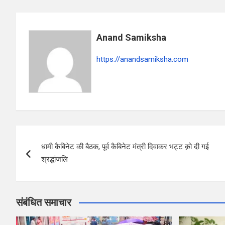
s
b
gr
e
A
o
a
Anand Samiksha
p
o
m
p
k
https://anandsamiksha.com
P
धामी कैबिनेट की बैठक, पूर्व कैबिनेट मंत्री दिवाकर भट्ट क़ो दी गई
o
श्रद्धांजलि
s
t
संबंधित समाचार
n