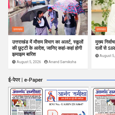
a
v
i
उत्तराखंड
उत्तराखंड
g
उत्तराखंड में मौसम विभाग का अलर्ट, स्कूलों
मुख्य निर्व
a
की छुट्टी के आदेश, जानिए कहां-कहां होगी
दलों से SI
झमाझम बारिश
August 5
t
August 5, 2026
Anand Samiksha
i
o
ई-पेपर | e-Paper
n