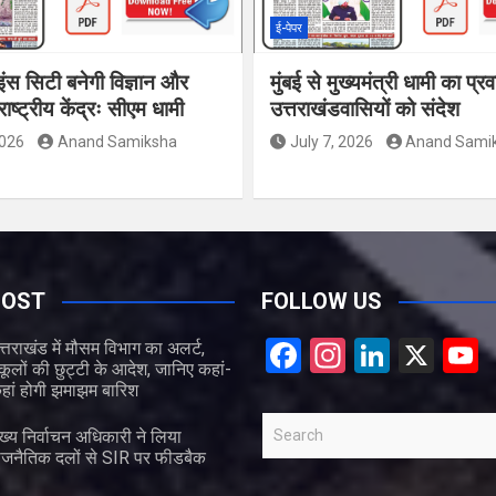
ई-पेपर
इंस सिटी बनेगी विज्ञान और
मुंबई से मुख्यमंत्री धामी का प्र
ाष्ट्रीय केंद्रः सीएम धामी
उत्तराखंडवासियों को संदेश
2026
Anand Samiksha
July 7, 2026
Anand Sami
POST
FOLLOW US
F
In
Li
X
त्तराखंड में मौसम विभाग का अलर्ट,
्कूलों की छुट्टी के आदेश, जानिए कहां-
a
st
n
हां होगी झमाझम बारिश
ce
a
ke
S
ुख्य निर्वाचन अधिकारी ने लिया
b
gr
dI
e
ाजनैतिक दलों से SIR पर फीडबैक
a