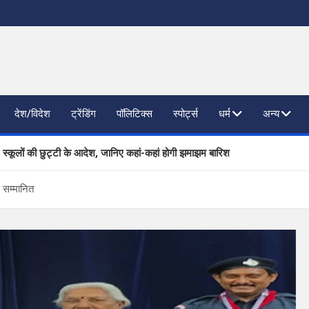
देश/विदेश
ट्रेंडिंग
पॉलिटिक्स
स्पोर्ट्स
धर्म
अन्य
, स्कूलों की छुट्टी के आदेश, जानिए कहां-कहां होगी झमाझम बारिश
ाजनैतिक दलों से SIR पर फीडबैक
े सम्मानित
 प्रगति की समीक्षा, आधारभूत संरचना विकास पर दिया जोर
िष्ठित कंपनियां लेंगी साक्षात्कार; 559 पदों पर होगा चयन
खण्ड ने वैश्विक स्तर पर संस्कृत के प्रसार को दिया नया आयाम