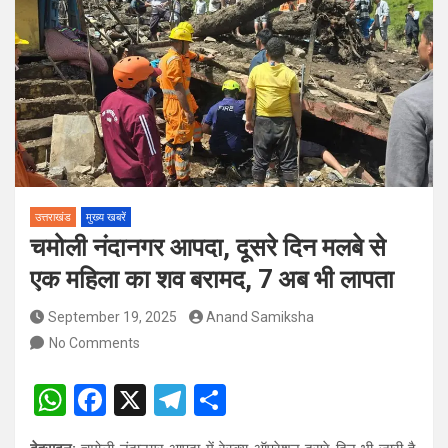
पदों पर होगा चयन
विश्व संस्कृत दिवस से पूर्व, उत्तराखण्ड ने वैश्विक स्तर पर संस्कृत के प्रसार
को दिया नया आयाम
उत्तराखंड
मुख्य खबरें
चमोली नंदानगर आपदा, दूसरे दिन मलबे से
एक महिला का शव बरामद, 7 अब भी लापता
September 19, 2025
Anand Samiksha
No Comments
W
F
X
T
S
h
a
el
h