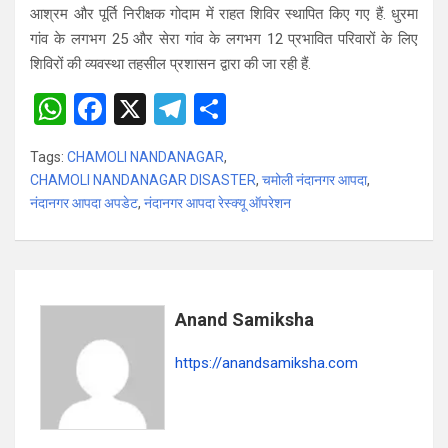
आश्रम और पूर्ति निरीक्षक गोदाम में राहत शिविर स्थापित किए गए हैं. धुरमा
गांव के लगभग 25 और सेरा गांव के लगभग 12 प्रभावित परिवारों के लिए
शिविरों की व्यवस्था तहसील प्रशासन द्वारा की जा रही हैं.
W
F
X
T
S
h
a
el
h
Tags:
CHAMOLI NANDANAGAR
,
at
ce
e
ar
CHAMOLI NANDANAGAR DISASTER
,
चमोली नंदानगर आपदा
,
s
b
gr
e
नंदानगर आपदा अपडेट
,
नंदानगर आपदा रेस्क्यू ऑपरेशन
A
o
a
p
o
m
p
k
Anand Samiksha
https://anandsamiksha.com