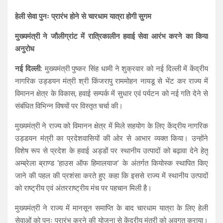
h
a
el
h
हेली सेवा पुनः प्रारंभ होने से चारधाम यात्रा होगी सुगम
at
ce
e
ar
s
b
gr
e
मुख्यमंत्री ने जौलीग्रांट में रात्रिकालीन हवाई सेवा आरंभ करने का किया
अनुरोध
A
o
a
p
o
m
नई दिल्ली:
मुख्यमंत्री पुष्कर सिंह धामी ने शुक्रवार को नई दिल्ली में केंद्रीय
नागरिक उड्डयन मंत्री श्री किंजरापु राममोहन नायडू से भेंट कर राज्य में
p
k
विमानन क्षेत्र के विकास, हवाई सम्पर्क में सुधार एवं पर्यटन को नई गति देने से
संबंधित विभिन्न विषयों पर विस्तृत चर्चा की।
मुख्यमंत्री ने राज्य को विमानन क्षेत्र में मिले सहयोग के लिए केंद्रीय नागरिक
उड्डयन मंत्री का प्रदेशवासियों की ओर से आभार व्यक्त किया। उन्होंने
विशेष रूप से प्रदेश के हवाई अड्डों पर स्थानीय उत्पादों को बढ़ावा देने हेतु
अम्ब्रेला ब्राण्ड ‘हाउस ऑफ हिमालयाज’ के अंतर्गत कियोस्क स्थापित किए
जाने की पहल की प्रशंसा करते हुए कहा कि इससे राज्य में स्थानीय उत्पादों
को राष्ट्रीय एवं अंतरराष्ट्रीय मंच पर पहचान मिली है।
मुख्यमंत्री ने राज्य में मानसून समाप्ति के बाद चारधाम यात्रा के लिए हेली
सेवाओं को पुनः प्रारंभ करने की योजना से केंद्रीय मंत्री को अवगत कराया।