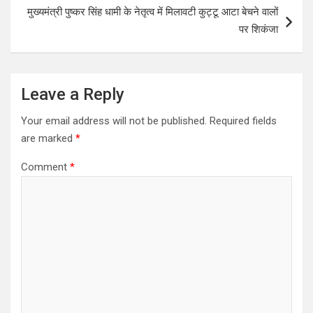
t
मुख्यमंत्री पुष्कर सिंह धामी के नेतृत्व में मिलावटी कुट्टू आटा बेचने वालों
n
पर शिकंजा
a
v
i
Leave a Reply
g
Your email address will not be published.
Required fields
a
are marked
*
t
Comment
*
i
o
n