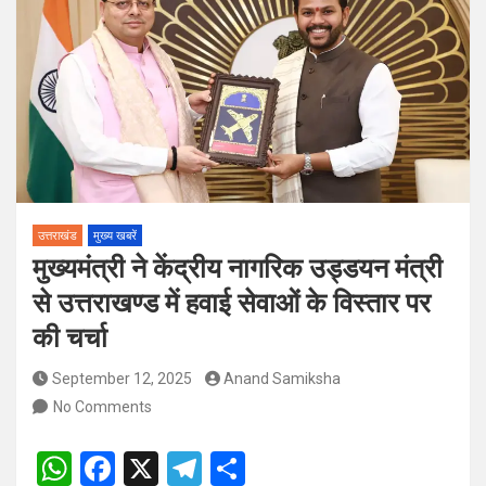
पदों पर होगा चयन
विश्व संस्कृत दिवस से पूर्व, उत्तराखण्ड ने वैश्विक स्तर पर संस्कृत के प्रसार
को दिया नया आयाम
उत्तराखंड
मुख्य खबरें
मुख्यमंत्री ने केंद्रीय नागरिक उड्डयन मंत्री
से उत्तराखण्ड में हवाई सेवाओं के विस्तार पर
की चर्चा
September 12, 2025
Anand Samiksha
No Comments
W
F
X
T
S