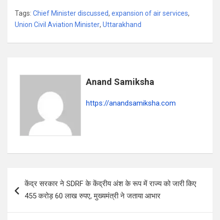
h
a
el
h
Tags:
Chief Minister discussed
,
expansion of air services
,
at
ce
e
ar
Union Civil Aviation Minister
,
Uttarakhand
s
b
gr
e
A
o
a
p
o
m
p
k
Anand Samiksha
https://anandsamiksha.com
P
केंद्र सरकार ने SDRF के केंद्रीय अंश के रूप में राज्य को जारी किए
o
455 करोड़ 60 लाख रुपए, मुख्यमंत्री ने जताया आभार
s