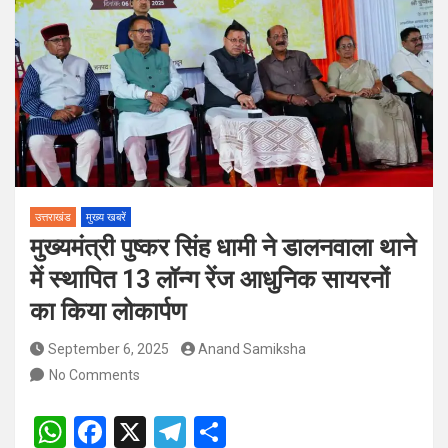
पदों पर होगा चयन
विश्व संस्कृत दिवस से पूर्व, उत्तराखण्ड ने वैश्विक स्तर पर संस्कृत के प्रसार
को दिया नया आयाम
उत्तराखंड
मुख्य खबरें
मुख्यमंत्री पुष्कर सिंह धामी ने डालनवाला थाने
में स्थापित 13 लॉन्ग रेंज आधुनिक सायरनों
का किया लोकार्पण
September 6, 2025
Anand Samiksha
No Comments
W
F
X
T
S