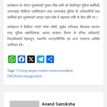
कार्यक्रम के दौरान मुख्यमंत्री पुष्कर सिंह धामी को सेवानिवृत पुलिस कार्मिकों,
उत्तराखंड पीसीएस एसोसिएशन तथा उत्तराखंड पुलिस के अधिकारियों तथा
कार्मिकों द्वारा मुख्यमंत्री आपदा राहत कोष में सहायता राशि के चैक सौंपे गए |
कार्यक्रम में कैबिनेट मंत्री गणेश जोशी, सुबोध उनियाल, विधायक खजान
दास, पुलिस महानिदेशक, आपदा प्रबंधन विभाग के वरिष्ठ अधिकारी,
जिलाधिकारी देहरादून, स्थानीय जनप्रतिनिधि एवं अन्य गणमान्य अतिथि
उपस्थित रहे।
W
F
X
T
S
h
a
el
h
Tags:
13 long range modern sirens installed
,
at
ce
e
ar
CM Dhami inaugurated
s
b
gr
e
A
o
a
p
o
m
p
k
Anand Samiksha