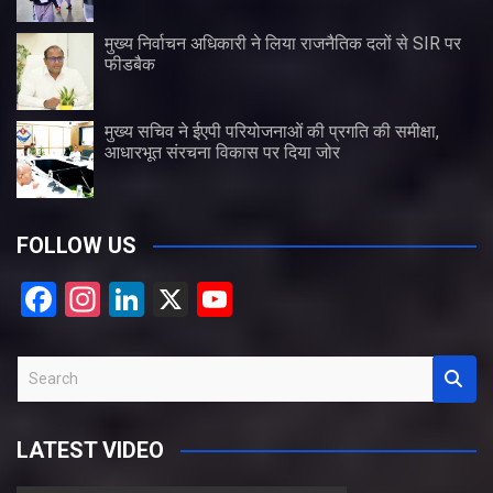
मुख्य निर्वाचन अधिकारी ने लिया राजनैतिक दलों से SIR पर
फीडबैक
मुख्य सचिव ने ईएपी परियोजनाओं की प्रगति की समीक्षा,
आधारभूत संरचना विकास पर दिया जोर
FOLLOW US
F
In
Li
X
Y
a
st
n
o
ce
a
ke
u
S
b
gr
dI
T
e
a
o
a
n
u
LATEST VIDEO
r
o
m
b
c