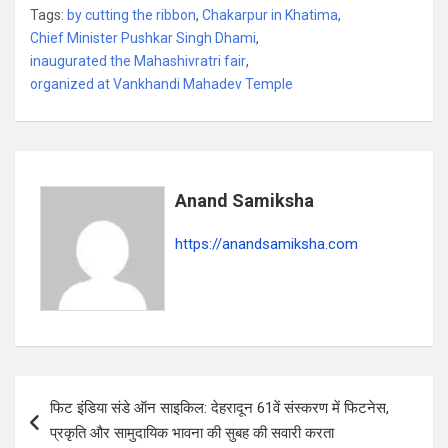
Tags:
by cutting the ribbon
,
Chakarpur in Khatima
,
at
ce
e
ar
Chief Minister Pushkar Singh Dhami
,
s
b
gr
e
inaugurated the Mahashivratri fair
,
organized at Vankhandi Mahadev Temple
A
o
a
p
o
m
p
k
Anand Samiksha
https://anandsamiksha.com
P
फिट इंडिया संडे ऑन साइकिल: देहरादून 61वें संस्करण में फिटनेस,
o
प्रकृति और सामुदायिक भावना की सुबह की सवारी करता