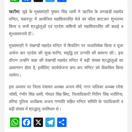
h
a
el
h
खटीमा:
सूबे के मुख्यमंत्री पुष्कर सिंह धामी ने खटीमा के वनखंडी महादेव
at
ce
e
ar
मन्दिर, चकरपुर में आयोजित महाशिवरात्रि मेले का फीता काटकर शुभारम्भ
s
b
gr
e
किया व सभी श्रद्धांलुओं एवं प्रदेश वाशियों को महाशिवरात्रि की बधाई व
A
o
a
शुभकामनायें दी।
p
o
m
मुख्यमंत्री ने वंखण्डी महादेव मन्दिर में शिवलिंग पर जलाभिषेक किया व पूजा
p
k
अर्चना कर प्रदेश की सुख-शान्ति, समृद्धि एवं उन्नति की कामना की। इस
दौरान उन्होंने कहा की वंखण्डी महादेव मन्दिर में बड़ी संख्या श्रद्धांलुओं का
आवागमन होता है, इसीलिए कार्ययोजना बना कर मन्दिर को विकसित किया
जायेगा।
इस अवसर पर जिला पंचायत अध्यक्ष अजय मौर्य, नगर पालिका अध्यक्ष रमेश
जोशी, गंभीर सिंह धामी, गोपाल सिंह बिष्ट, जिलाधिकारी नितिन सिंह भदौरिया,
वरिष्ठ पुलिस अधीक्षक अजय गणपति सहित मन्दिर समिति के पदाधिकारी व
बड़ी संख्या में श्रद्धालु उपस्थित थे।
W
F
X
T
S
h
a
el
h