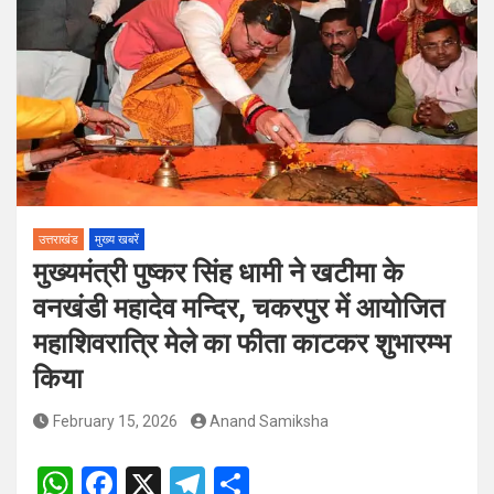
पदों पर होगा चयन
विश्व संस्कृत दिवस से पूर्व, उत्तराखण्ड ने वैश्विक स्तर पर संस्कृत के प्रसार
को दिया नया आयाम
उत्तराखंड
मुख्य खबरें
मुख्यमंत्री पुष्कर सिंह धामी ने खटीमा के
वनखंडी महादेव मन्दिर, चकरपुर में आयोजित
महाशिवरात्रि मेले का फीता काटकर शुभारम्भ
किया
February 15, 2026
Anand Samiksha
W
F
X
T
S