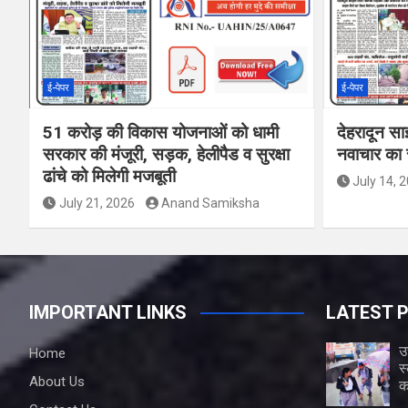
ई-पेपर
ई-पेपर
51 करोड़ की विकास योजनाओं को धामी
देहरादून सा
सरकार की मंजूरी, सड़क, हेलीपैड व सुरक्षा
नवाचार का र
ढांचे को मिलेगी मजबूती
July 14, 
July 21, 2026
Anand Samiksha
IMPORTANT LINKS
LATEST 
उ
Home
स
About Us
क