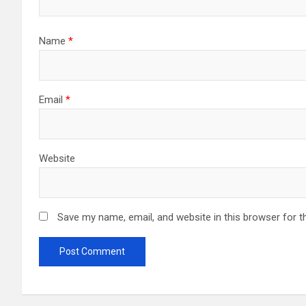
i
o
Name
*
n
Email
*
Website
Save my name, email, and website in this browser for t