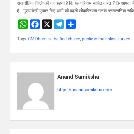
राजनीतिक विश्लेषकों का कहना है कि यह परिणाम साबित करते हैं कि आपदा जै
है। मुख्यमंत्री पुष्कर सिंह धामी की बढ़ती लोकप्रियता उनके प्रशासनिक स
W
F
X
T
S
h
a
el
h
Tags:
CM Dhami is the first choice
,
public in the online survey
at
ce
e
ar
s
b
gr
e
A
o
a
p
o
m
Anand Samiksha
p
k
https://anandsamiksha.com