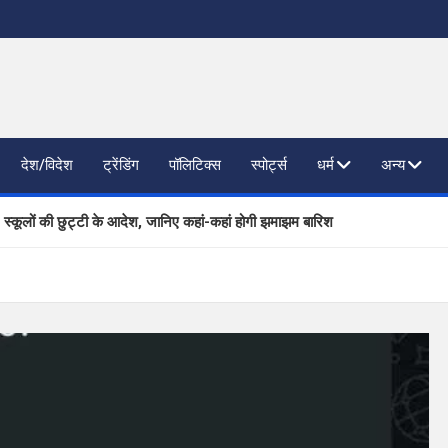
देश/विदेश
ट्रेंडिंग
पॉलिटिक्स
स्पोर्ट्स
धर्म
अन्य
, स्कूलों की छुट्टी के आदेश, जानिए कहां-कहां होगी झमाझम बारिश
ाजनैतिक दलों से SIR पर फीडबैक
 प्रगति की समीक्षा, आधारभूत संरचना विकास पर दिया जोर
िष्ठित कंपनियां लेंगी साक्षात्कार; 559 पदों पर होगा चयन
खण्ड ने वैश्विक स्तर पर संस्कृत के प्रसार को दिया नया आयाम