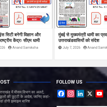
ई-पेपर
इंस सिटी बनेगी विज्ञान और
मुंबई से मुख्यमंत्री धामी का प्र
ाष्ट्रीय केंद्रः सीएम धामी
उत्तराखंडवासियों को संदेश
2026
Anand Samiksha
July 7, 2026
Anand Sami
POST
FOLLOW US
F
In
Li
X
त्तराखंड में मौसम विभाग का अलर्ट,
्कूलों की छुट्टी के आदेश, जानिए कहां-
a
st
n
हां होगी झमाझम बारिश