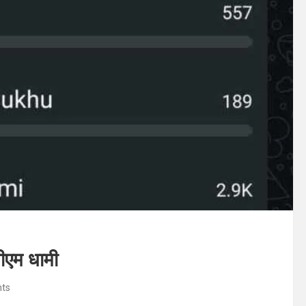
ीएम धामी
ts