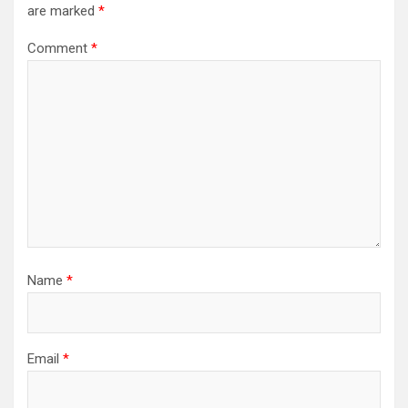
a
are marked
*
t
Comment
*
i
o
n
Name
*
Email
*