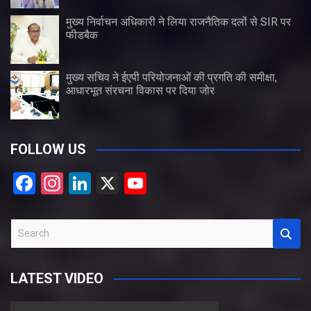
मुख्य निर्वाचन अधिकारी ने लिया राजनैतिक दलों से SIR पर
फीडबैक
मुख्य सचिव ने ईएपी परियोजनाओं की प्रगति की समीक्षा,
आधारभूत संरचना विकास पर दिया जोर
FOLLOW US
F
In
Li
X
Y
a
st
n
o
ce
a
ke
u
S
b
gr
dI
T
e
a
o
a
n
u
LATEST VIDEO
r
o
m
b
c