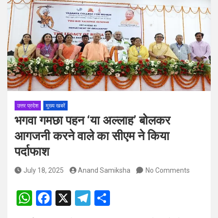
पदों पर होगा चयन
विश्व संस्कृत दिवस से पूर्व, उत्तराखण्ड ने वैश्विक स्तर पर संस्कृत के प्रसार
को दिया नया आयाम
उत्तर प्रदेश
मुख्य खबरें
भगवा गमछा पहन ‘या अल्लाह’ बोलकर
आगजनी करने वाले का सीएम ने किया
पर्दाफाश
July 18, 2025
Anand Samiksha
No Comments
W
F
X
T
S
h
a
el
h