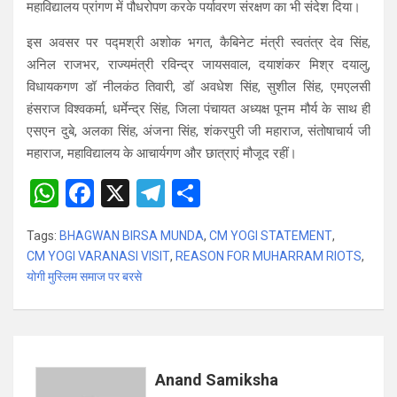
महाविद्यालय प्रांगण में पौधरोपण करके पर्यावरण संरक्षण का भी संदेश दिया।
इस अवसर पर पद्मश्री अशोक भगत, कैबिनेट मंत्री स्वतंत्र देव सिंह,
अनिल राजभर, राज्यमंत्री रविन्द्र जायसवाल, दयाशंकर मिश्र दयालु,
विधायकगण डॉ नीलकंठ तिवारी, डॉ अवधेश सिंह, सुशील सिंह, एमएलसी
हंसराज विश्वकर्मा, धर्मेन्द्र सिंह, जिला पंचायत अध्यक्ष पूनम मौर्य के साथ ही
एसएन दुबे, अलका सिंह, अंजना सिंह, शंकरपुरी जी महाराज, संतोषाचार्य जी
महाराज, महाविद्यालय के आचार्यगण और छात्राएं मौजूद रहीं।
W
F
X
T
S
h
a
el
h
Tags:
BHAGWAN BIRSA MUNDA
,
CM YOGI STATEMENT
,
at
ce
e
ar
CM YOGI VARANASI VISIT
,
REASON FOR MUHARRAM RIOTS
,
s
b
gr
e
योगी मुस्लिम समाज पर बरसे
A
o
a
p
o
m
p
k
Anand Samiksha