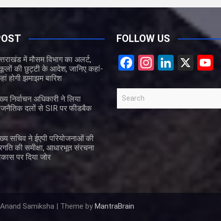
POST
FOLLOW US
F
In
Li
X
त्तराखंड में मौसम विभाग का अलर्ट,
्कूलों की छुट्टी के आदेश, जानिए कहां-
a
st
n
हां होगी झमाझम बारिश
ce
a
ke
S
ुख्य निर्वाचन अधिकारी ने लिया
b
gr
dI
e
ाजनैतिक दलों से SIR पर फीडबैक
a
o
a
n
r
o
m
ुख्य सचिव ने ईएपी परियोजनाओं की
c
्रगति की समीक्षा, आधारभूत संरचना
k
e
h
िकास पर दिया जोर
 Anand Samiksha | Theme by
MantraBrain