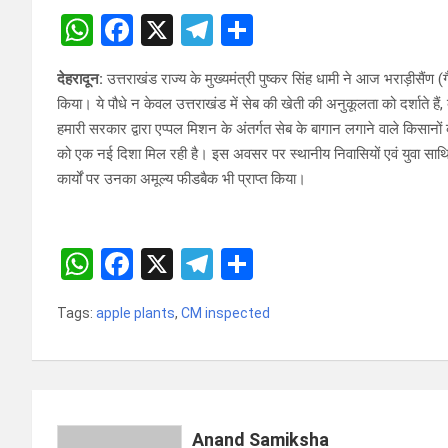
W
F
X
T
S
h
a
el
h
देहरादून:
उत्तराखंड राज्य के मुख्यमंत्री पुष्कर सिंह धामी ने आज भराड़ीसैंण (ग
at
ce
e
ar
किया। ये पौधे न केवल उत्तराखंड में सेब की खेती की अनुकूलता को दर्शाते हैं, 
s
b
gr
e
हमारी सरकार द्वारा एप्पल मिशन के अंतर्गत सेब के बागान लगाने वाले किसानों
A
o
a
को एक नई दिशा मिल रही है। इस अवसर पर स्थानीय निवासियों एवं युवा साथि
कार्यों पर उनका अमूल्य फीडबैक भी प्राप्त किया।
p
o
m
p
k
W
F
X
T
S
h
a
el
h
Tags:
apple plants
,
CM inspected
at
ce
e
ar
s
b
gr
e
A
o
a
p
o
m
Anand Samiksha