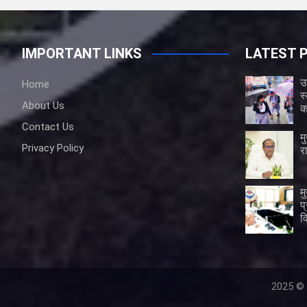
IMPORTANT LINKS
LATEST 
उ
Home
स
About Us
क
Contact Us
म
Privacy Policy
र
म
प
व
2025 ©