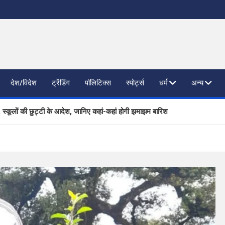
देश/विदेश
ट्रेंडिंग
पॉलिटिक्स
स्पोर्ट्स
धर्म
अन्य
, स्कूलों की छुट्टी के आदेश, जानिए कहां-कहां होगी झमाझम बारिश
ाजनैतिक दलों से SIR पर फीडबैक
 प्रगति की समीक्षा, आधारभूत संरचना विकास पर दिया जोर
तिष्ठित कंपनियां लेंगी साक्षात्कार; 559 पदों पर होगा चयन
खण्ड ने वैश्विक स्तर पर संस्कृत के प्रसार को दिया नया आयाम