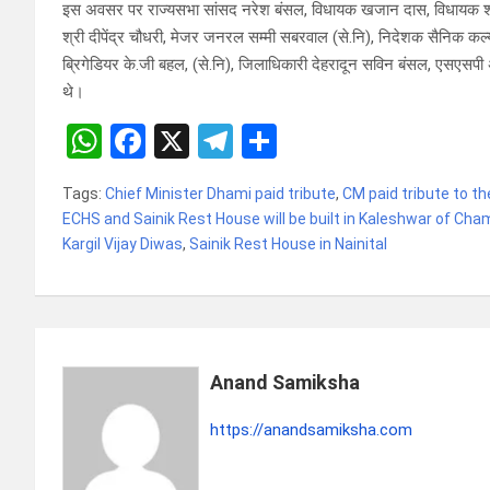
इस अवसर पर राज्यसभा सांसद नरेश बंसल, विधायक खजान दास, विधायक श्री
श्री दीपेंद्र चौधरी, मेजर जनरल सम्मी सबरवाल (से.नि), निदेशक सैनिक कल्य
ब्रिगेडियर के.जी बहल, (से.नि), जिलाधिकारी देहरादून सविन बंसल, एसएसपी अ
थे।
W
F
X
T
S
h
a
el
h
Tags:
Chief Minister Dhami paid tribute
,
CM paid tribute to th
at
ce
e
ar
ECHS and Sainik Rest House will be built in Kaleshwar of Chamo
s
b
gr
e
Kargil Vijay Diwas
,
Sainik Rest House in Nainital
A
o
a
p
o
m
p
k
Anand Samiksha
https://anandsamiksha.com