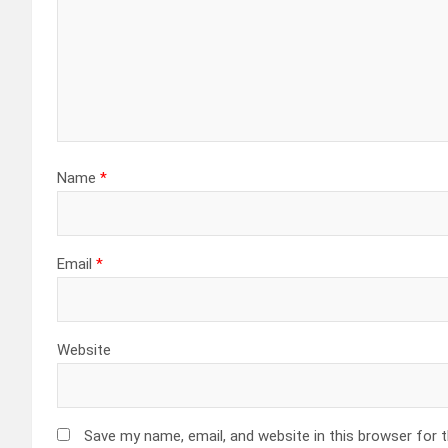
a
t
i
o
n
Name
*
Email
*
Website
Save my name, email, and website in this browser for 