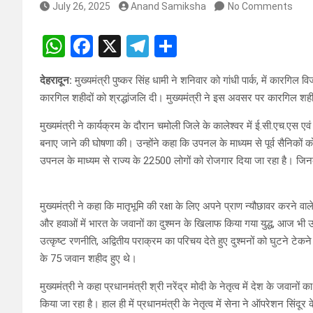
July 26, 2025
Anand Samiksha
No Comments
W
F
X
T
S
h
a
el
h
देहरादून:
मुख्यमंत्री पुष्कर सिंह धामी ने शनिवार को गांधी पार्क, में कारगि
at
ce
e
ar
कारगिल शहीदों को श्रद्धांजलि दी। मुख्यमंत्री ने इस अवसर पर कारगिल शही
s
b
gr
e
मुख्यमंत्री ने कार्यक्रम के दौरान चमोली जिले के कालेश्वर में ई.सी.एच.एस एवं
A
o
a
बनाए जाने की घोषणा की। उन्होंने कहा कि उपनल के माध्यम से पूर्व सैनिकों
p
o
m
उपनल के माध्यम से राज्य के 22500 लोगों को रोजगार दिया जा रहा है। जिन
p
k
मुख्यमंत्री ने कहा कि मातृभूमि की रक्षा के लिए अपने प्राण न्यौछावर करने वा
और हवाओं में भारत के जवानों का दुश्मन के खिलाफ किया गया युद्ध, आज भी उसी
उत्कृष्ट रणनीति, अद्वितीय पराक्रम का परिचय देते हुए दुश्मनों को घुटने टेकन
के 75 जवान शहीद हुए थे।
मुख्यमंत्री ने कहा प्रधानमंत्री श्री नरेंद्र मोदी के नेतृत्व में देश के जव
किया जा रहा है। हाल ही में प्रधानमंत्री के नेतृत्व में सेना ने ऑपरेशन सिंद