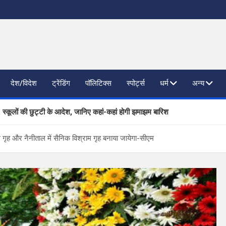
देश/विदेश
ट्रेंडिंग
पॉलिटिक्स
स्पोर्ट्स
धर्म
अन्य
, स्कूलों की छुट्टी के आदेश, जानिए कहां-कहां होगी झमाझम बारिश
ाजनैतिक दलों से SIR पर फीडबैक
म गृह और नैनीताल में सैनिक विश्राम गृह बनाया जायेगा-सीएम
 प्रगति की समीक्षा, आधारभूत संरचना विकास पर दिया जोर
तिष्ठित कंपनियां लेंगी साक्षात्कार; 559 पदों पर होगा चयन
खण्ड ने वैश्विक स्तर पर संस्कृत के प्रसार को दिया नया आयाम