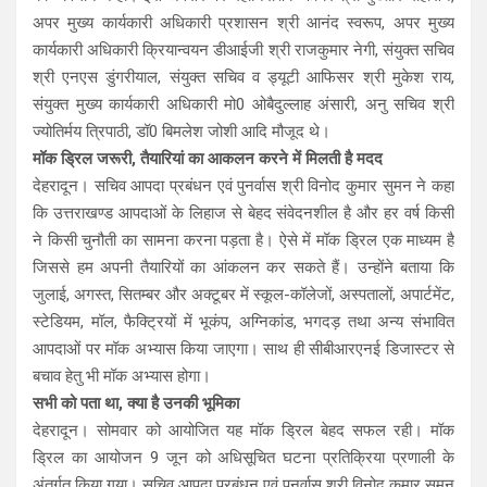
अपर मुख्य कार्यकारी अधिकारी प्रशासन श्री आनंद स्वरूप, अपर मुख्य
कार्यकारी अधिकारी क्रियान्वयन डीआईजी श्री राजकुमार नेगी, संयुक्त सचिव
श्री एनएस डुंगरीयाल, संयुक्त सचिव व ड्यूटी आफिसर श्री मुकेश राय,
संयुक्त मुख्य कार्यकारी अधिकारी मो0 ओबैदुल्लाह अंसारी, अनु सचिव श्री
ज्योतिर्मय त्रिपाठी, डॉ0 बिमलेश जोशी आदि मौजूद थे।
मॉक ड्रिल जरूरी, तैयारियां का आकलन करने में मिलती है मदद
देहरादून। सचिव आपदा प्रबंधन एवं पुनर्वास श्री विनोद कुमार सुमन ने कहा
कि उत्तराखण्ड आपदाओं के लिहाज से बेहद संवेदनशील है और हर वर्ष किसी
ने किसी चुनौती का सामना करना पड़ता है। ऐसे में मॉक ड्रिल एक माध्यम है
जिससे हम अपनी तैयारियों का आंकलन कर सकते हैं। उन्होंने बताया कि
जुलाई, अगस्त, सितम्बर और अक्टूबर में स्कूल-कॉलेजों, अस्पतालों, अपार्टमेंट,
स्टेडियम, मॉल, फैक्ट्रियों में भूकंप, अग्निकांड, भगदड़ तथा अन्य संभावित
आपदाओं पर मॉक अभ्यास किया जाएगा। साथ ही सीबीआरएनई डिजास्टर से
बचाव हेतु भी मॉक अभ्यास होगा।
सभी को पता था, क्या है उनकी भूमिका
देहरादून। सोमवार को आयोजित यह मॉक ड्रिल बेहद सफल रही। मॉक
ड्रिल का आयोजन 9 जून को अधिसूचित घटना प्रतिक्रिया प्रणाली के
अंतर्गत किया गया। सचिव आपदा प्रबंधन एवं पुनर्वास श्री विनोद कुमार सुमन