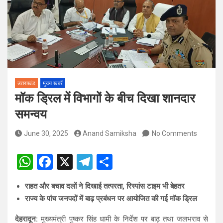
पदों पर होगा चयन
विश्व संस्कृत दिवस से पूर्व, उत्तराखण्ड ने वैश्विक स्तर पर संस्कृत के प्रसार
को दिया नया आयाम
उत्तराखंड
मुख्य खबरें
मॉक ड्रिल में विभागों के बीच दिखा शानदार
समन्वय
June 30, 2025
Anand Samiksha
No Comments
W
F
X
T
S
h
a
el
h
राहत और बचाव दलों ने दिखाई तत्परता, रिस्पांस टाइम भी बेहतर
at
ce
e
ar
राज्य के पांच जनपदों में बाढ़ प्रबंधन पर आयोजित की गई मॉक ड्रिल
s
b
gr
e
देहरादून:
मुख्यमंत्री पुष्कर सिंह धामी के निर्देश पर बाढ़ तथा जलभराव से