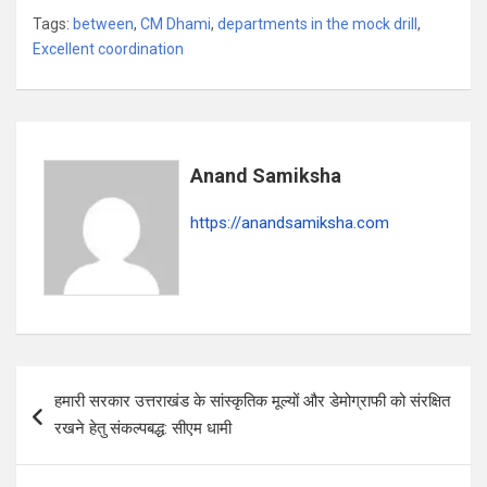
h
a
el
h
Tags:
between
,
CM Dhami
,
departments in the mock drill
,
at
ce
e
ar
Excellent coordination
s
b
gr
e
A
o
a
p
o
m
p
k
Anand Samiksha
https://anandsamiksha.com
P
हमारी सरकार उत्तराखंड के सांस्कृतिक मूल्यों और डेमोग्राफी को संरक्षित
o
रखने हेतु संकल्पबद्ध: सीएम धामी
s