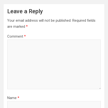
v
i
Leave a Reply
g
Your email address will not be published.
Required fields
a
are marked
*
t
Comment
*
i
o
n
Name
*