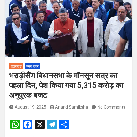
पदों पर होगा चयन
विश्व संस्कृत दिवस से पूर्व, उत्तराखण्ड ने वैश्विक स्तर पर संस्कृत के प्रसार
को दिया नया आयाम
उत्तराखंड
मुख्य खबरें
भराड़ीसैंण विधानसभा के मॉनसून सत्र का
पहला दिन, पेश किया गया 5,315 करोड़ का
अनुपूरक बजट
August 19, 2025
Anand Samiksha
No Comments
W
F
X
T
S
h
a
el
h