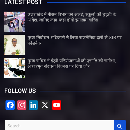
LATEST POST
उत्तराखंड में मौसम विभाग का अलर्ट, स्कूलों की छुट्टी के
आदेश, जानिए कहां-कहां होगी झमाझम बारिश
मुख्य निर्वाचन अधिकारी ने लिया राजनैतिक दलों से SIR पर
फीडबैक
मुख्य सचिव ने ईएपी परियोजनाओं की प्रगति की समीक्षा,
आधारभूत संरचना विकास पर दिया जोर
FOLLOW US
F
In
Li
X
Y
a
st
n
o
ce
a
ke
u
S