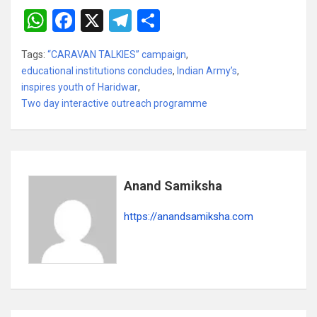
W
F
X
T
S
h
a
el
h
Tags:
“CARAVAN TALKIES” campaign
,
at
ce
e
ar
educational institutions concludes
,
Indian Army’s
,
s
b
gr
e
inspires youth of Haridwar
,
Two day interactive outreach programme
A
o
a
p
o
m
p
k
Anand Samiksha
https://anandsamiksha.com