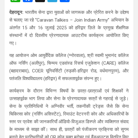
h
a
el
h
देहरादून:
भारतीय सेना द्वारा युवाओं को जागरूक और प्रेरित करने के उद्देश्य
at
ce
e
ar
से चलाए जा रहे “Caravan Talkies – Join Indian Army” अभियान के
s
b
gr
e
अंतर्गत 15 और 16 जुलाई 2025 को हरिद्वार ज़िले के प्रमुख शैक्षणिक
A
o
a
संस्थानों में दो दिवसीय प्रेरणादायक आउटरीच कार्यक्रम आयोजित किए
गए।
p
o
m
p
k
यह आयोजन ओम आयुर्वेदिक कॉलेज (ग्नोरवाला), श्री स्वामी भुमानंद कॉलेज
ऑफ नर्सिंग (अलीपुर), चिन्मय एडवांस्ड रिसर्च एजुकेशन (CARE) कॉलेज
(बहादराबाद), COER यूनिवर्सिटी (रुड़की-हरिद्वार रोड, वर्धमानपुरम), और
पतंजलि विश्वविद्यालय (हरिद्वार) में सफलतापूर्वक संपन्न हुए।
कार्यक्रम के दौरान विभिन्न विषयों के छात्र-छात्राओं एवं शिक्षकों ने
उत्साहपूर्वक भाग लिया और सेना के प्रेरणादायक सत्रों से गहराई से जुड़े।
सेना के प्रतिनिधियों ने अग्निवीर भर्ती, तकनीकी ट्रेड्स जैसे कि सेना
चिकित्सा कोर (नर्सिंग असिस्टेंट), रिमाउंट वेटरनरी कोर और अधिकारियों के
स्तर पर प्रवेश की जानकारियाँ ऑडियो-विजुअल डिस्प्ले और व्यक्तिगत संवाद
के माध्यम से साझा कीं। साथ ही, छात्रों को पंजीकरण प्रक्रिया को सुगम
बनाने हेतु प्रतिभागियों को QR कोड युक्त ब्रोचर एवं हैंडआउट्स वितरित किए