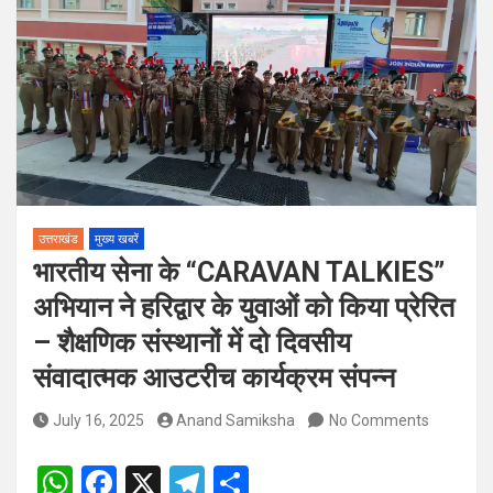
पदों पर होगा चयन
विश्व संस्कृत दिवस से पूर्व, उत्तराखण्ड ने वैश्विक स्तर पर संस्कृत के प्रसार
को दिया नया आयाम
उत्तराखंड
मुख्य खबरें
भारतीय सेना के “CARAVAN TALKIES”
अभियान ने हरिद्वार के युवाओं को किया प्रेरित
– शैक्षणिक संस्थानों में दो दिवसीय
संवादात्मक आउटरीच कार्यक्रम संपन्न
July 16, 2025
Anand Samiksha
No Comments
W
F
X
T
S