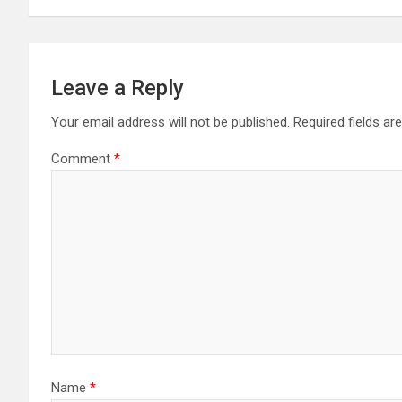
s
t
n
Leave a Reply
a
Your email address will not be published.
Required fields a
v
Comment
*
i
g
a
t
i
o
Name
*