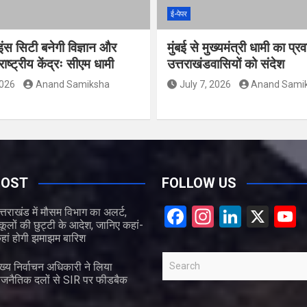
ई-पेपर
इंस सिटी बनेगी विज्ञान और
मुंबई से मुख्यमंत्री धामी का प्र
ाष्ट्रीय केंद्रः सीएम धामी
उत्तराखंडवासियों को संदेश
2026
Anand Samiksha
July 7, 2026
Anand Sami
POST
FOLLOW US
F
In
Li
X
त्तराखंड में मौसम विभाग का अलर्ट,
्कूलों की छुट्टी के आदेश, जानिए कहां-
a
st
n
हां होगी झमाझम बारिश
ce
a
ke
S
ुख्य निर्वाचन अधिकारी ने लिया
b
gr
dI
e
ाजनैतिक दलों से SIR पर फीडबैक
a
o
a
n