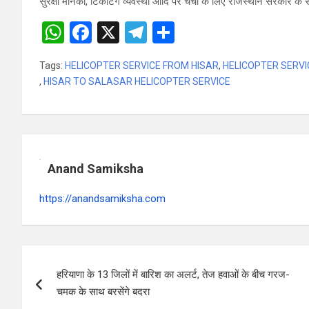
सुरक्षा मानकों, टिकटिंग व्यवस्था आदि पर चर्चा के लिए राजस्थान सरकार क
W
F
X
T
S
h
a
el
h
Tags:
HELICOPTER SERVICE FROM HISAR
,
HELICOPTER SERVI
at
ce
e
ar
,
HISAR TO SALASAR HELICOPTER SERVICE
s
b
gr
e
A
o
a
p
o
m
p
k
Anand Samiksha
https://anandsamiksha.com
P
हरियाणा के 13 जिलों में बारिश का अलर्ट, तेज हवाओं के बीच गरज-
o
चमक के साथ बरसेंगे बदरा