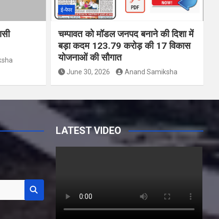
ई-पेपर
वासी
चम्पावत को मॉडल जनपद बनाने की दिशा में
बड़ा कदम 123.79 करोड़ की 17 विकास
योजनाओं की सौगात
ksha
June 30, 2026
Anand Samiksha
LATEST VIDEO
Y
o
u
T
u