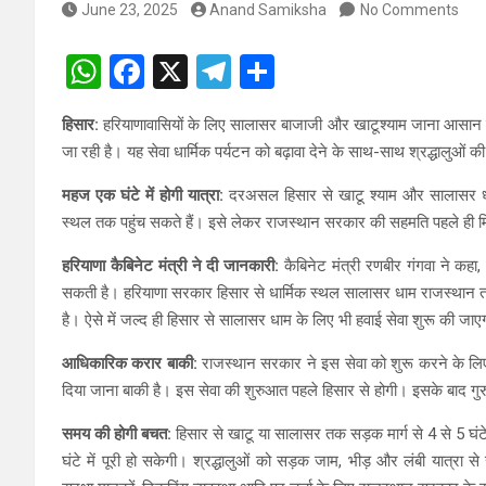
June 23, 2025
Anand Samiksha
No Comments
W
F
X
T
S
h
a
el
h
हिसार:
हरियाणावासियों के लिए सालासर बाजाजी और खाटूश्याम जाना आसान होने
at
ce
e
ar
जा रही है। यह सेवा धार्मिक पर्यटन को बढ़ावा देने के साथ-साथ श्रद्धालुओं
s
b
gr
e
महज एक घंटे में होगी यात्रा:
दरअसल हिसार से खाटू श्याम और सालासर धाम क
A
o
a
स्थल तक पहुंच सकते हैं। इसे लेकर राजस्थान सरकार की सहमति पहले ही मिल च
p
o
m
हरियाणा कैबिनेट मंत्री ने दी जानकारी:
कैबिनेट मंत्री रणबीर गंगवा ने कह
p
k
सकती है। हरियाणा सरकार हिसार से धार्मिक स्थल सालासर धाम राजस्थान तक ह
है। ऐसे में जल्द ही हिसार से सालासर धाम के लिए भी हवाई सेवा शुरू की जा
आधिकारिक करार बाकी:
राजस्थान सरकार ने इस सेवा को शुरू करने के लिए 
दिया जाना बाकी है। इस सेवा की शुरुआत पहले हिसार से होगी। इसके बाद गुर
समय की होगी बचत:
हिसार से खाटू या सालासर तक सड़क मार्ग से 4 से 5 घंटे 
घंटे में पूरी हो सकेगी। श्रद्धालुओं को सड़क जाम, भीड़ और लंबी यात्रा से 