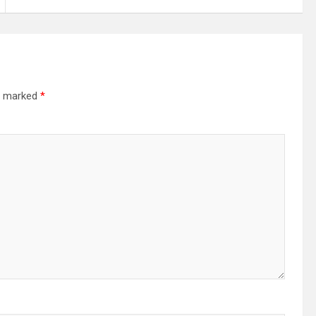
re marked
*