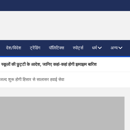
देश/विदेश
ट्रेंडिंग
पॉलिटिक्स
स्पोर्ट्स
धर्म
अन्य
, स्कूलों की छुट्टी के आदेश, जानिए कहां-कहां होगी झमाझम बारिश
ाजनैतिक दलों से SIR पर फीडबैक
ल्द शुरू होगी हिसार से सालासर हवाई सेवा
 प्रगति की समीक्षा, आधारभूत संरचना विकास पर दिया जोर
िष्ठित कंपनियां लेंगी साक्षात्कार; 559 पदों पर होगा चयन
खण्ड ने वैश्विक स्तर पर संस्कृत के प्रसार को दिया नया आयाम