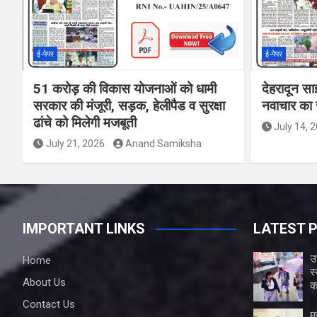
ई-पेपर
ई-पेपर
51 करोड़ की विकास योजनाओं को धामी
देहरादून सा
सरकार की मंजूरी, सड़क, हेलीपैड व सुरक्षा
नवाचार का र
ढांचे को मिलेगी मजबूती
July 14, 
July 21, 2026
Anand Samiksha
IMPORTANT LINKS
LATEST 
उ
Home
स
About Us
क
Contact Us
म