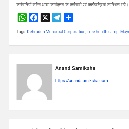
कर्मचारियों सहित आशा कार्यक्रम के कर्मचारी एवं कार्यकत्रियां उपस्थित रही।
W
F
X
T
S
h
a
el
h
Tags:
Dehradun Municipal Corporation
,
free health camp
,
Mayo
at
ce
e
ar
s
b
gr
e
A
o
a
p
o
m
Anand Samiksha
p
k
https://anandsamiksha.com
P