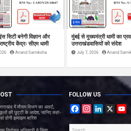
ई-पेपर
इंस सिटी बनेगी विज्ञान और
मुंबई से मुख्यमंत्री धामी का प्र
ाष्ट्रीय केंद्रः सीएम धामी
उत्तराखंडवासियों को संदेश
2026
Anand Samiksha
July 7, 2026
Anand Sami
POST
FOLLOW US
F
In
Li
X
त्तराखंड में मौसम विभाग का अलर्ट,
्कूलों की छुट्टी के आदेश, जानिए कहां-
a
st
n
हां होगी झमाझम बारिश
ce
a
ke
S
ुख्य निर्वाचन अधिकारी ने लिया