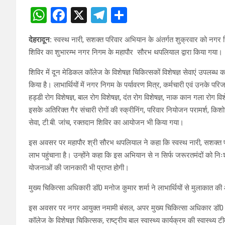
W
F
X
T
S
h
a
el
h
देहरादून:
स्वस्थ नारी, सशक्त परिवार अभियान के अंतर्गत शुक्रवार को नगर न
at
ce
e
ar
शिविर का शुभारम्भ नगर निगम के महापौर सौरभ थपलियाल द्वारा किया गया।
s
b
gr
e
शिविर में दून मेडिकल कॉलेज के विशेषज्ञ चिकित्सकों विशेषज्ञ सेवाएं उपलब्ध कर
A
o
a
किया है। लाभार्थियों में नगर निगम के पर्यावरण मित्र, कर्मचारी एवं उनके परिजन
p
o
m
हड्डी रोग विशेषज्ञ, बाल रोग विशेषज्ञ, दंत रोग विशेषज्ञ, नाक कान गला रोग 
p
k
इसके अतिरिक्त गैर संचारी रोगों की स्क्रीनिंग, परिवार नियोजन परामर्श, किशोरी 
सेवा, टी.बी. जांच, रक्तदान शिविर का आयोजन भी किया गया।
इस अवसर पर महापौर श्री सौरभ थपलियाल ने कहा कि स्वस्थ नारी, सशक्त परिव
लाभ पहुंचाना है। उन्होंने कहा कि इस अभियान से न सिर्फ जरूरतमंदों को निः
योजनाओं की जानकारी भी प्राप्त होगी।
मुख्य चिकित्सा अधिकारी डॉ0 मनोज कुमार शर्मा ने लाभार्थियों से मुलाकात क
इस अवसर पर नगर आयुक्त नमामी बंसल, अपर मुख्य चिकित्सा अधिकार डॉ0 न
कॉलेज के विशेषज्ञ चिकित्सक, राष्ट्रीय बाल स्वास्थ्य कार्यक्रम की स्वास्थ्य ट