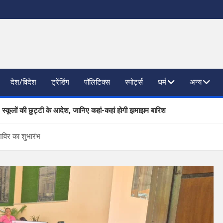
देश/विदेश
ट्रेंडिंग
पॉलिटिक्स
स्पोर्ट्स
धर्म
अन्य
, स्कूलों की छुट्टी के आदेश, जानिए कहां-कहां होगी झमाझम बारिश
ाजनैतिक दलों से SIR पर फीडबैक
शिविर का शुभारंभ
 प्रगति की समीक्षा, आधारभूत संरचना विकास पर दिया जोर
िष्ठित कंपनियां लेंगी साक्षात्कार; 559 पदों पर होगा चयन
खण्ड ने वैश्विक स्तर पर संस्कृत के प्रसार को दिया नया आयाम