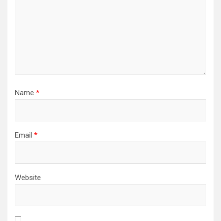
o
n
Name
*
Email
*
Website