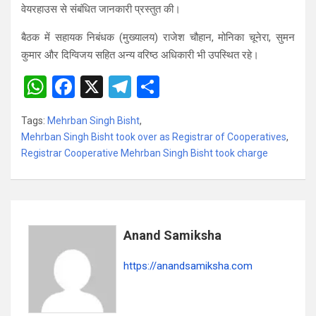
वेयरहाउस से संबंधित जानकारी प्रस्तुत की।
बैठक में सहायक निबंधक (मुख्यालय) राजेश चौहान, मोनिका चूनेरा, सुमन
कुमार और दिग्विजय सहित अन्य वरिष्ठ अधिकारी भी उपस्थित रहे।
W
F
X
T
S
h
a
el
h
Tags:
Mehrban Singh Bisht
,
at
ce
e
ar
Mehrban Singh Bisht took over as Registrar of Cooperatives
,
s
b
gr
e
Registrar Cooperative Mehrban Singh Bisht took charge
A
o
a
p
o
m
p
k
Anand Samiksha
https://anandsamiksha.com