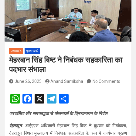
पदों पर होगा चयन
विश्व संस्कृत दिवस से पूर्व, उत्तराखण्ड ने वैश्विक स्तर पर संस्कृत के प्रसार
को दिया नया आयाम
उत्तराखंड
मुख्य खबरें
मेहरबान सिंह बिष्ट ने निबंधक सहकारिता का
पदभार संभाला
June 26, 2025
Anand Samiksha
No Comments
W
F
X
T
S
h
a
el
h
पारदर्शिता और समयबद्धता से योजनाओं के क्रियान्वयन के निर्देश
at
ce
e
ar
s
b
gr
e
देहरादून:
आईएएस अधिकारी मेहरबान सिंह बिष्ट ने बुधवार को मियांवाला,
देहरादून स्थित मुख्यालय में निबंधक सहकारिता के रूप में कार्यभार ग्रहण