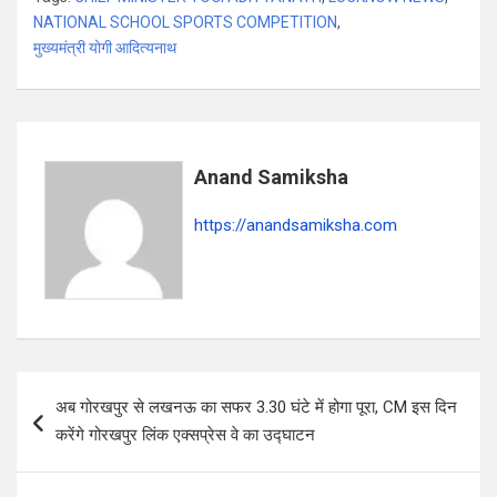
at
ce
e
ar
NATIONAL SCHOOL SPORTS COMPETITION
,
s
b
gr
e
मुख्यमंत्री योगी आदित्यनाथ
A
o
a
p
o
m
p
k
Anand Samiksha
https://anandsamiksha.com
P
अब गोरखपुर से लखनऊ का सफर 3.30 घंटे में होगा पूरा, CM इस दिन
o
करेंगे गोरखपुर लिंक एक्सप्रेस वे का उद्घाटन
s
t