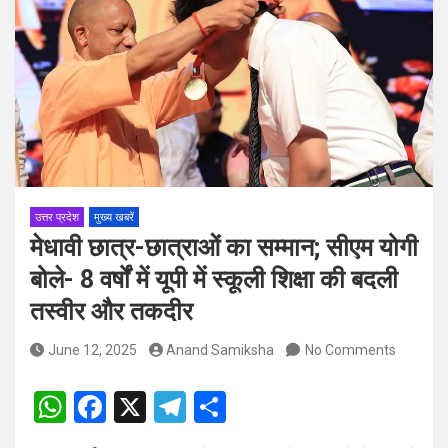
पदों पर होगा चयन
विश्व संस्कृत दिवस से पूर्व, उत्तराखण्ड ने वैश्विक स्तर पर संस्कृत के प्रसार
को दिया नया आयाम
उत्तर प्रदेश
मुख्य खबरें
मेधावी छात्र-छात्राओं का सम्मान; सीएम योगी
बोले- 8 वर्षों में यूपी में स्कूली शिक्षा की बदली
तस्वीर और तकदीर
June 12, 2025
Anand Samiksha
No Comments
W
F
X
T
S
h
a
el
h