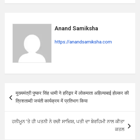
A
o
a
p
o
m
p
k
Anand Samiksha
https://anandsamiksha.com
P
मुख्यमंत्री पुष्कर सिंह धामी ने हरिद्वार में लोकमाता अहिल्याबाई होल्कर की
o
त्रिशताब्दी जयंती कार्यक्रम में प्रतिभाग किया
s
t
ਹਨੀਮੂਨ ’ਤੇ ਹੀ ਪਤਨੀ ਨੇ ਰਚੀ ਸਾਜ਼ਿਸ਼, ਪਤੀ ਦਾ ਬੇਰਹਿਮੀ ਨਾਲ ਕੀਤਾ
n
ਕਤਲ
a