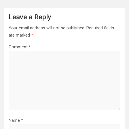
v
i
Leave a Reply
g
Your email address will not be published.
Required fields
a
are marked
*
t
Comment
*
i
o
n
Name
*