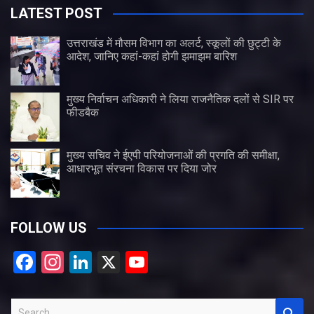
LATEST POST
उत्तराखंड में मौसम विभाग का अलर्ट, स्कूलों की छुट्टी के
आदेश, जानिए कहां-कहां होगी झमाझम बारिश
मुख्य निर्वाचन अधिकारी ने लिया राजनैतिक दलों से SIR पर
फीडबैक
मुख्य सचिव ने ईएपी परियोजनाओं की प्रगति की समीक्षा,
आधारभूत संरचना विकास पर दिया जोर
FOLLOW US
F
In
Li
X
Y
a
st
n
o
ce
a
ke
u
S