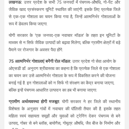
लखनऊ:
उत्तर प्रदेश के सभी 75 जनपदों में पंचगव्य-औषधि, गो-पेंट और
at
ce
e
ar
जैविक खाद प्रसंस्करण यूनिटें स्थापित की जाएंगी. इसके लिए प्रत्येक जिले
s
b
gr
e
से एक-एक गोशाला का चयन किया गया है, जिन्हें आत्मनिर्भर गोशालाओं के
A
o
a
रूप में डेवलप किया जाएगा.
p
o
m
योगी सरकार के ‘एक जनपद-एक नवाचार मॉडल’ के तहत इन यूनिटों के
p
k
माध्यम से न सिर्फ जैविक उत्पादों को बढ़ावा मिलेगा, बल्कि ग्रामीण क्षेत्रों में बड़े
पैमाने पर रोजगार के अवसर पैदा होंगे.
75 आत्मनिर्भर गोशालाएं बनेंगी रोल मॉडल:
उत्तर प्रदेश गो सेवा आयोग के
ओएसडी डॉ. अनुराग श्रीवास्तव का कहना है कि प्रत्येक जिले से एक गोशाला
का चयन कर उसे आत्मनिर्भर गोशाला के रूप में विकसित करने की योजना
बनाई गई है. इन गोशालाओं को न सिर्फ गो संरक्षण का केंद्र बनाया जाएगा,
बल्कि इन्हें पंचगव्य आधारित उत्पादन का हब भी बनाया जाएगा.
ग्रामीण अर्थव्यवस्था होगी मजबूत:
योगी सरकार ने हर जिले की स्थानीय
विशेषता के अनुसार गांवों में नवाचार की पॉलिसी तैयार की है. इसके तहत
महिला स्वयं सहायता समूहों और युवाओं को ट्रेनिंग देकर पंचगव्य से बने
उत्पाद, गोबर से बने ब्लॉक, बायोगैस, गोमूत्र औषधि, जैव बीज के निर्माण और