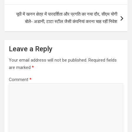
s
यूपी में खनन क्षेत्र में पारदर्शिता और प्रगति का नया दौर, सीएम योगी
t
बोले- अडानी, टाटा स्टील जैसी कंपनियां करना चाह रहीं निवेश
n
a
v
Leave a Reply
i
Your email address will not be published.
Required fields
g
are marked
*
a
Comment
*
t
i
o
n