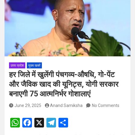
पदों पर होगा चयन
विश्व संस्कृत दिवस से पूर्व, उत्तराखण्ड ने वैश्विक स्तर पर संस्कृत के प्रसार
को दिया नया आयाम
उत्तर प्रदेश
मुख्य खबरें
हर जिले में खुलेंगी पंचगव्य-औषधि, गो-पेंट
और जैविक खाद की यूनिट्स, योगी सरकार
बनाएगी 75 आत्मनिर्भर गोशालाएं
June 29, 2025
Anand Samiksha
No Comments
W
F
X
T
S
h
a
el
h