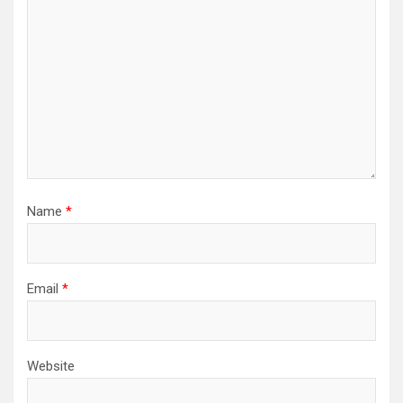
i
o
n
Name
*
Email
*
Website