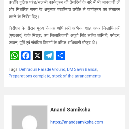
उन्होंने पुलिस परेड/सलामी कार्यक्रम की तैयारियों के बारे में भी जानकारी ली
और निर्धारित समय के अनुसार व्यवस्थित तरीके से कार्यक्रम का संचालन
करने के निर्देश दिए।
निरीक्षण के दौरान मुख्य विकास अधिकारी अभिनव शाह, अपर जिलाधिकारी
(एफआर) केके मिश्रा, उप जिलाधिकारी अपूर्वा सिंह सहित लोनिवि, पर्यटन,
उद्यान, पूर्ति एवं संबंधित विभागों के वरिष्ठ अधिकारी मौजूद थे।
W
F
X
T
S
h
a
el
h
Tags:
Dehradun Parade Ground
,
DM Savin Bansal
,
at
ce
e
ar
Preparations complete
,
stock of the arrangements
s
b
gr
e
A
o
a
p
o
m
p
k
Anand Samiksha
https://anandsamiksha.com