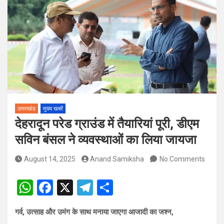
पदों पर होगा चयन
विश्व संस्कृत दिवस से पूर्व, उत्तराखण्ड ने वैश्विक स्तर पर संस्कृत के प्रसार
को दिया नया आयाम
उत्तराखंड
मुख्य खबरें
देहरादून परेड ग्राउंड में तैयारियां पूरी, डीएम
सविन बंसल ने व्यवस्थाओं का लिया जायजा
August 14, 2025
Anand Samiksha
No Comments
W
F
X
T
S
h
a
el
h
गर्व, उत्साह और उमंग के साथ मनाया जाएगा आजादी का जश्न,
at
ce
e
ar