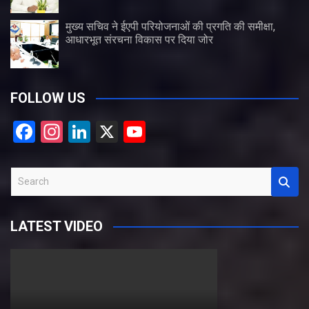
मुख्य सचिव ने ईएपी परियोजनाओं की प्रगति की समीक्षा,
आधारभूत संरचना विकास पर दिया जोर
FOLLOW US
F
In
Li
X
Y
a
st
n
o
ce
a
ke
u
S
b
gr
dI
T
e
a
o
a
n
u
LATEST VIDEO
r
o
m
b
c
k
e
h