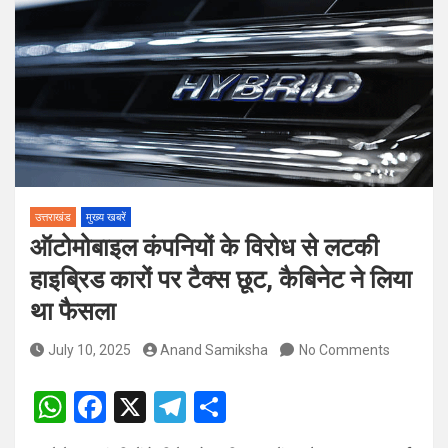
पदों पर होगा चयन
विश्व संस्कृत दिवस से पूर्व, उत्तराखण्ड ने वैश्विक स्तर पर संस्कृत के प्रसार
को दिया नया आयाम
उत्तराखंड
मुख्य खबरें
ऑटोमोबाइल कंपनियों के विरोध से लटकी
हाइब्रिड कारों पर टैक्स छूट, कैबिनेट ने लिया
था फैसला
July 10, 2025
Anand Samiksha
No Comments
W
F
X
T
S
h
a
el
h