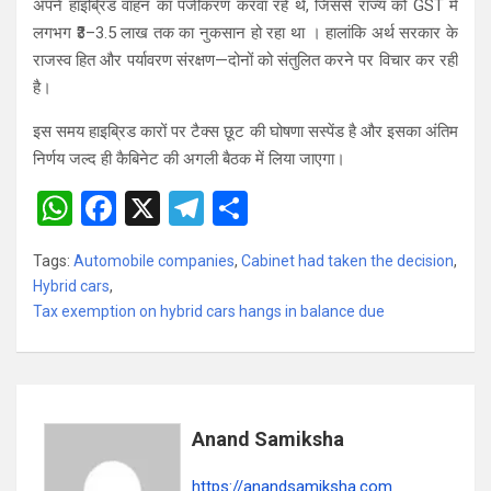
अपने हाइब्रिड वाहन का पंजीकरण करवा रहे थे, जिससे राज्य को GST में
लगभग ₹3–3.5 लाख तक का नुकसान हो रहा था । हालांकि अर्थ सरकार के
राजस्व हित और पर्यावरण संरक्षण—दोनों को संतुलित करने पर विचार कर रही
है।
इस समय हाइब्रिड कारों पर टैक्स छूट की घोषणा सस्पेंड है और इसका अंतिम
निर्णय जल्द ही कैबिनेट की अगली बैठक में लिया जाएगा।
W
F
X
T
S
h
a
el
h
Tags:
Automobile companies
,
Cabinet had taken the decision
,
at
ce
e
ar
Hybrid cars
,
s
b
gr
e
Tax exemption on hybrid cars hangs in balance due
A
o
a
p
o
m
p
k
Anand Samiksha
https://anandsamiksha.com