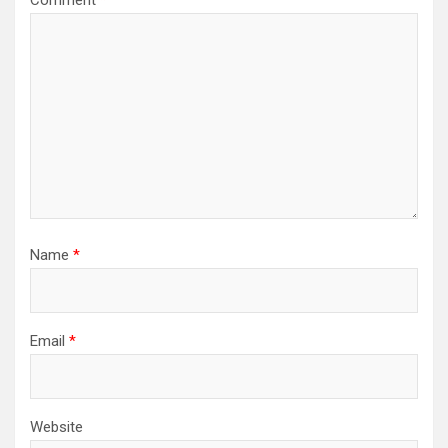
t
i
o
n
Name
*
Email
*
Website