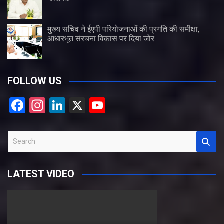
मुख्य सचिव ने ईएपी परियोजनाओं की प्रगति की समीक्षा,
आधारभूत संरचना विकास पर दिया जोर
FOLLOW US
F
In
Li
X
Y
a
st
n
o
ce
a
ke
u
S
b
gr
dI
T
e
a
o
a
n
u
LATEST VIDEO
r
o
m
b
c
k
e
h