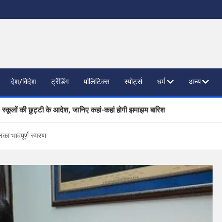
देश/विदेश
ट्रेंडिंग
पॉलिटिक्स
स्पोर्ट्स
धर्म
अन्य
, स्कूलों की छुट्टी के आदेश, जानिए कहां-कहां होगी झमाझम बारिश
ाजनैतिक दलों से SIR पर फीडबैक
नका भावपूर्ण स्मरण
 प्रगति की समीक्षा, आधारभूत संरचना विकास पर दिया जोर
िष्ठित कंपनियां लेंगी साक्षात्कार; 559 पदों पर होगा चयन
खण्ड ने वैश्विक स्तर पर संस्कृत के प्रसार को दिया नया आयाम