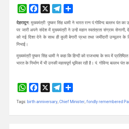
W
F
X
T
S
h
a
el
h
देहरादून:
मुख्यमंत्री पुष्कर सिंह धामी ने भारत रत्न पं.गोविन्द बल्लभ पंत का 
at
ce
e
ar
पर जारी अपने संदेश में मुख्यमंत्री ने उन्हें महान स्वतंत्रता संग्राम सेना
s
b
gr
e
को नई दिशा देने के साथ ही कुली बेगारी प्रथा तथा जमींदारी उन्मूलन के लि
A
o
a
निभाई।
p
o
m
मुख्यमंत्री पुष्कर सिंह धामी ने कहा कि हिन्दी को राजभाषा के रूप में प्रतिष्ठ
p
k
भारत के निर्माण में भी उनकी महत्वपूर्ण भूमिका रही है। पं. गोविन्द बल्लभ पंत क
W
F
X
T
S
h
a
el
h
Tags:
birth anniversary
,
Chief Minister
,
fondly remembered Pan
at
ce
e
ar
s
b
gr
e
A
o
a