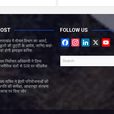
POST
FOLLOW US
F
In
Li
X
त्तराखंड में मौसम विभाग का अलर्ट,
्कूलों की छुट्टी के आदेश, जानिए कहां-
a
st
n
हां होगी झमाझम बारिश
ce
a
ke
S
ुख्य निर्वाचन अधिकारी ने लिया
b
gr
dI
e
ाजनैतिक दलों से SIR पर फीडबैक
a
o
a
n
r
o
m
ुख्य सचिव ने ईएपी परियोजनाओं की
c
्रगति की समीक्षा, आधारभूत संरचना
k
e
h
िकास पर दिया जोर