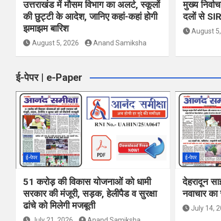
उत्तराखंड में मौसम विभाग का अलर्ट, स्कूलों
मुख्य निर्व
की छुट्टी के आदेश, जानिए कहां-कहां होगी
दलों से SI
झमाझम बारिश
August 5
August 5, 2026
Anand Samiksha
ई-पेपर | e-Paper
ई-पेपर
ई-पेपर
51 करोड़ की विकास योजनाओं को धामी
देहरादून सा
सरकार की मंजूरी, सड़क, हेलीपैड व सुरक्षा
नवाचार का र
ढांचे को मिलेगी मजबूती
July 14, 
July 21, 2026
Anand Samiksha