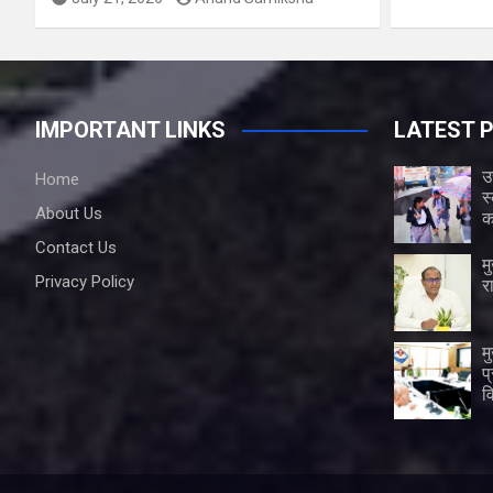
IMPORTANT LINKS
LATEST 
उ
Home
स
About Us
क
Contact Us
म
Privacy Policy
र
म
प
व