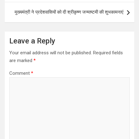
t
n
मुख्यमंत्री ने प्रदेशवासियों को दी श्रीकृष्ण जन्माष्टमी की शुभकामनाएं
a
v
i
Leave a Reply
g
Your email address will not be published.
Required fields
a
are marked
*
t
Comment
*
i
o
n