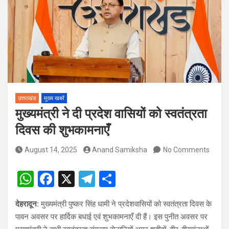
पदों पर होगा चयन
विश्व संस्कृत दिवस से पूर्व, उत्तराखण्ड ने वैश्विक स्तर पर संस्कृत के प्रसार
को दिया नया आयाम
उत्तराखंड
मुख्य खबरें
मुख्यमंत्री ने दी प्रदेश वासियों को स्वतंत्रता
दिवस की शुभकामनाएँ
August 14, 2025
Anand Samiksha
No Comments
W
F
X
T
S
h
a
el
h
देहरादून:
मुख्यमंत्री पुष्कर सिंह धामी ने प्रदेशवासियों को स्वतंत्रता दिवस के
at
ce
e
ar
पावन अवसर पर हार्दिक बधाई एवं शुभकामनाएँ दी हैं। इस पुनीत अवसर पर
s
b
gr
e