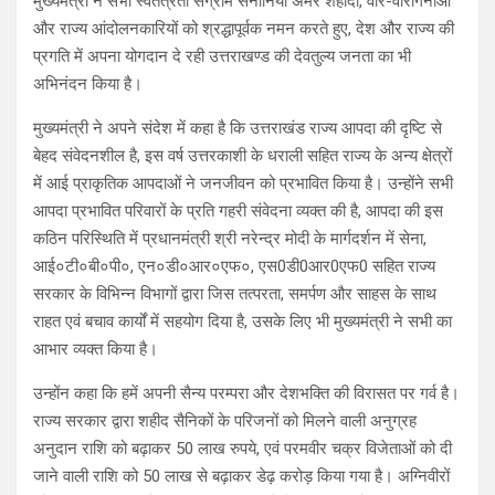
मुख्यमंत्री ने सभी स्वतंत्रता संग्राम सेनानियों अमर शहीदों, वीर-वीरागंनाओं
A
o
a
और राज्य आंदोलनकारियों को श्रद्धापूर्वक नमन करते हुए, देश और राज्य की
प्रगति में अपना योगदान दे रही उत्तराखण्ड की देवतुल्य जनता का भी
p
o
m
अभिनंदन किया है।
p
k
मुख्यमंत्री ने अपने संदेश में कहा है कि उत्तराखंड राज्य आपदा की दृष्टि से
बेहद संवेदनशील है, इस वर्ष उत्तरकाशी के धराली सहित राज्य के अन्य क्षेत्रों
में आई प्राकृतिक आपदाओं ने जनजीवन को प्रभावित किया है। उन्होंने सभी
आपदा प्रभावित परिवारों के प्रति गहरी संवेदना व्यक्त की है, आपदा की इस
कठिन परिस्थिति में प्रधानमंत्री श्री नरेन्द्र मोदी के मार्गदर्शन में सेना,
आई०टी०बी०पी०, एन०डी०आर०एफ०, एस0डी0आर0एफ0 सहित राज्य
सरकार के विभिन्न विभागों द्वारा जिस तत्परता, समर्पण और साहस के साथ
राहत एवं बचाव कार्यों में सहयोग दिया है, उसके लिए भी मुख्यमंत्री ने सभी का
आभार व्यक्त किया है।
उन्होंन कहा कि हमें अपनी सैन्य परम्परा और देशभक्ति की विरासत पर गर्व है।
राज्य सरकार द्वारा शहीद सैनिकों के परिजनों को मिलने वाली अनुग्रह
अनुदान राशि को बढ़ाकर 50 लाख रुपये, एवं परमवीर चक्र विजेताओं को दी
जाने वाली राशि को 50 लाख से बढ़ाकर डेढ़ करोड़ किया गया है। अग्निवीरों