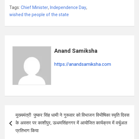
h
a
el
h
Tags:
Chief Minister
,
Independence Day
,
at
ce
e
ar
wished the people of the state
s
b
gr
e
A
o
a
p
o
m
p
k
Anand Samiksha
https://anandsamiksha.com
P
मुख्यमंत्री पुष्कर सिंह धामी ने गुरूवार को विभाजन विभीषिका स्मृति दिवस
o
के अवसर पर काशीपुर, ऊधमसिंहनगर में आयोजित कार्यक्रम में वर्चुअल
s
प्रतिभाग किया