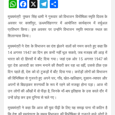
W
F
X
T
S
h
a
el
h
मुख्यमंत्री पुष्कर सिंह धामी ने गुरूवार को विभाजन विभीषिका स्मृति दिवस के
at
ce
e
ar
अवसर पर काशीपुर, ऊधमसिंहनगर में आयोजित कार्यक्रम में वर्चुअल
s
b
gr
e
प्रतिभाग किया। इस अवसर पर उन्होंने विभाजन स्मृति स्मारक स्थल का
A
o
a
शिलान्यास किया।
p
o
m
मुख्यमंत्री ने देश के विभाजन का दंश झेलने वालों को नमन करते हुए कहा कि
p
k
14 अगस्त 1947 का दिन हम कभी नहीं भूल सकते, जब मजहब की आड़ में
भारत को दो हिस्सों में बाँट दिया गया। जहां एक ओर 15 अगस्त 1947 को
पूरा देश आजादी का जश्न मनाने की तैयारी कर रहा था वहीं, उससे ठीक एक
दिन पहले ही, देश को दो टुकड़ों में बाँट दिया गया। करोड़ों लोगों को विभाजन
की विभिषिका से गुजरते हुए अपने घर, गाँव, खेत-खलिहान, दुकान-व्यापार और
अपनों से बिछड़कर शरणार्थी के रूप में रहने को मजबूर होना पड़ा। आज भी
उन लोगों की आँखों में वो पीड़ा है, जिनके माँ-बाप इतिहास के उस काले दौर में
उन्हें छोड़ कर इस दुनिया से चले गए।
मुख्यमंत्री ने कहा कि आज की युवा पीढ़ी के लिए यह समझ पाना भी कठिन है
कि देश की स्वतंत्रता के समय विभाजन की विभीषिका से गुज़रने वाले लोगों ने