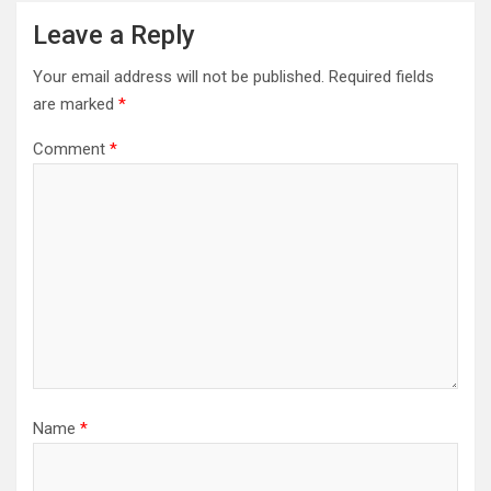
v
Leave a Reply
i
Your email address will not be published.
Required fields
g
are marked
*
a
Comment
*
t
i
o
n
Name
*