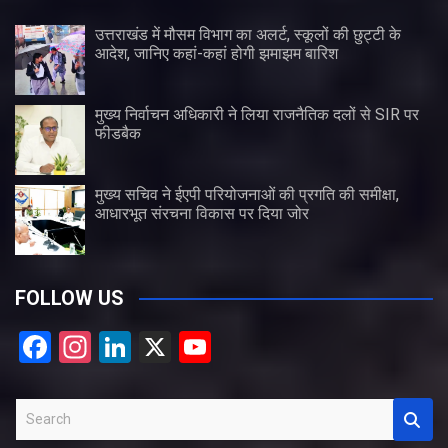
उत्तराखंड में मौसम विभाग का अलर्ट, स्कूलों की छुट्टी के
आदेश, जानिए कहां-कहां होगी झमाझम बारिश
मुख्य निर्वाचन अधिकारी ने लिया राजनैतिक दलों से SIR पर
फीडबैक
मुख्य सचिव ने ईएपी परियोजनाओं की प्रगति की समीक्षा,
आधारभूत संरचना विकास पर दिया जोर
FOLLOW US
F
In
Li
X
Y
a
st
n
o
ce
a
ke
u
S
b
gr
dI
T
e