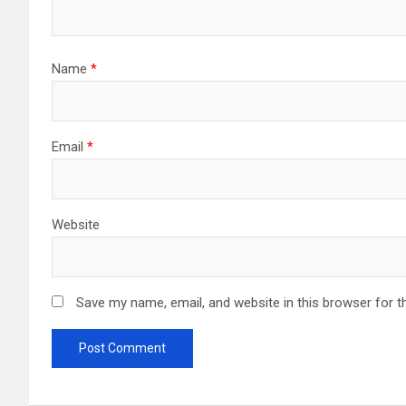
i
o
Name
*
n
Email
*
Website
Save my name, email, and website in this browser for t