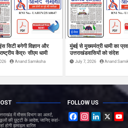
ई-पेपर
इंस सिटी बनेगी विज्ञान और
मुंबई से मुख्यमंत्री धामी का प्र
ाष्ट्रीय केंद्रः सीएम धामी
उत्तराखंडवासियों को संदेश
2026
Anand Samiksha
July 7, 2026
Anand Sami
POST
FOLLOW US
F
In
Li
X
त्तराखंड में मौसम विभाग का अलर्ट,
्कूलों की छुट्टी के आदेश, जानिए कहां-
a
st
n
हां होगी झमाझम बारिश