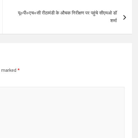
यू०पी०एच०सी रीठामंडी के औचक निरीक्षण पर पहुंचे सीएमओ डॉ
शर्मा
re marked
*