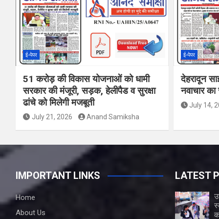
ई-पेपर
ई-पेपर
51 करोड़ की विकास योजनाओं को धामी
देहरादून सा
सरकार की मंजूरी, सड़क, हेलीपैड व सुरक्षा
नवाचार का र
ढांचे को मिलेगी मजबूती
July 14, 
July 21, 2026
Anand Samiksha
IMPORTANT LINKS
LATEST 
उ
Home
स
About Us
क