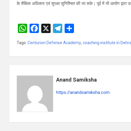
के शैक्षिक अधिकार एवं सुरक्षा सुनिश्चित की जा सके। पूर्व में भी आयोग द्वारा 
W
F
X
T
S
h
a
el
h
Tags:
Centurion Defense Academy
,
coaching institute in Deh
at
ce
e
ar
s
b
gr
e
A
o
a
p
o
m
Anand Samiksha
p
k
https://anandsamiksha.com