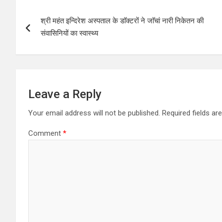
P
श्री महंत इन्दिरेश अस्पताल के डाॅक्टरों ने जाॅचां नारी निकेतन की
o
संवासिनियों का स्वास्थ्य
s
t
n
Leave a Reply
a
Your email address will not be published.
Required fields a
v
Comment
*
i
g
a
t