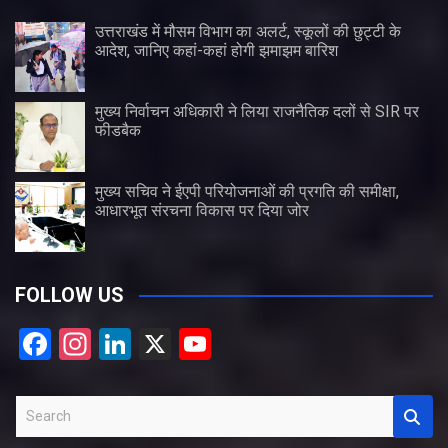
उत्तराखंड में मौसम विभाग का अलर्ट, स्कूलों की छुट्टी के
आदेश, जानिए कहां-कहां होगी झमाझम बारिश
मुख्य निर्वाचन अधिकारी ने लिया राजनैतिक दलों से SIR पर
फीडबैक
मुख्य सचिव ने ईएपी परियोजनाओं की प्रगति की समीक्षा,
आधारभूत संरचना विकास पर दिया जोर
FOLLOW US
F
In
Li
X
Y
a
st
n
o
ce
a
ke
u
S
b
gr
dI
T
e