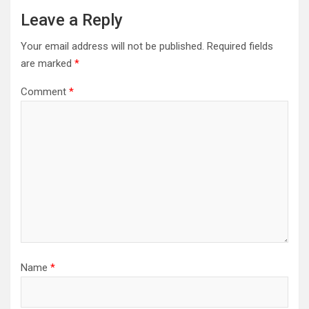
a
Leave a Reply
v
Your email address will not be published.
Required fields
i
are marked
*
g
Comment
*
a
t
i
o
n
Name
*