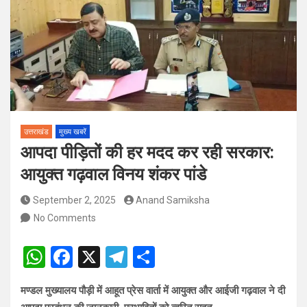
पदों पर होगा चयन
विश्व संस्कृत दिवस से पूर्व, उत्तराखण्ड ने वैश्विक स्तर पर संस्कृत के प्रसार
को दिया नया आयाम
उत्तराखंड
मुख्य खबरें
आपदा पीड़ितों की हर मदद कर रही सरकार:
आयुक्त गढ़वाल विनय शंकर पांडे
September 2, 2025
Anand Samiksha
No Comments
W
F
X
T
S
h
a
el
h
मण्डल मुख्यालय पौड़ी में आहूत प्रेस वार्ता में आयुक्त और आईजी गढ़वाल ने दी
at
ce
e
ar