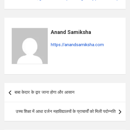
s
b
gr
e
A
o
a
p
o
m
p
k
Anand Samiksha
https://anandsamiksha.com
P
बाबा केदार के द्वार जाना होगा और आसान
o
s
उच्च शिक्षा में आधा दर्जन महाविद्यालयों के प्राचार्यों को मिली पदोन्नति
t
n