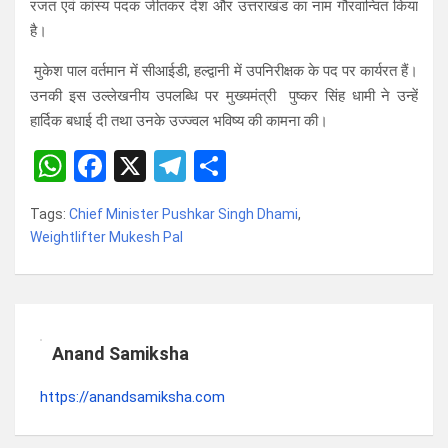
रजत एवं कांस्य पदक जीतकर देश और उत्तराखंड का नाम गौरवान्वित किया
p
o
m
है।
p
k
मुकेश पाल वर्तमान में सीआईडी, हल्द्वानी में उपनिरीक्षक के पद पर कार्यरत हैं।
उनकी इस उल्लेखनीय उपलब्धि पर मुख्यमंत्री पुष्कर सिंह धामी ने उन्हें
हार्दिक बधाई दी तथा उनके उज्ज्वल भविष्य की कामना की।
W
F
X
T
S
h
a
el
h
Tags:
Chief Minister Pushkar Singh Dhami
,
at
ce
e
ar
Weightlifter Mukesh Pal
s
b
gr
e
A
o
a
p
o
m
p
k
Anand Samiksha
https://anandsamiksha.com