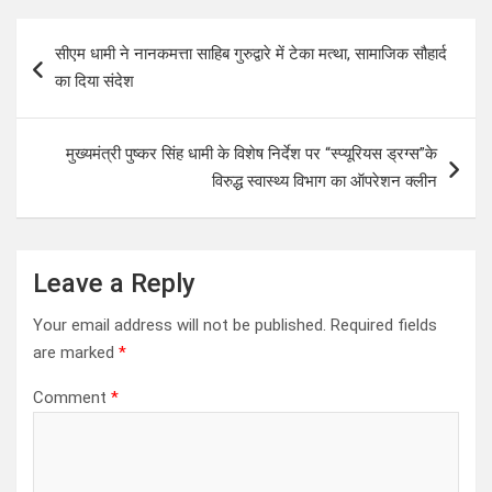
P
सीएम धामी ने नानकमत्ता साहिब गुरुद्वारे में टेका मत्था, सामाजिक सौहार्द
o
का दिया संदेश
s
t
मुख्यमंत्री पुष्कर सिंह धामी के विशेष निर्देश पर “स्प्यूरियस ड्रग्स”के
n
विरुद्ध स्वास्थ्य विभाग का ऑपरेशन क्लीन
a
v
i
Leave a Reply
g
Your email address will not be published.
Required fields
a
are marked
*
t
Comment
*
i
o