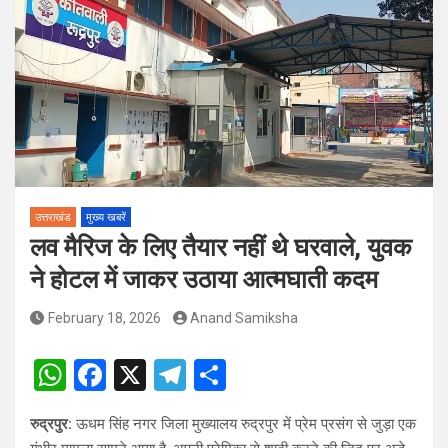
पदों पर होगा चयन
विश्व संस्कृत दिवस से पूर्व, उत्तराखण्ड ने वैश्विक स्तर पर संस्कृत के प्रसार
को दिया नया आयाम
उत्तराखंड
मुख्य खबरें
लव मैरिज के लिए तैयार नहीं थे घरवाले, युवक
ने होटल में जाकर उठाया आत्मघाती कदम
February 18, 2026
Anand Samiksha
W
F
X
T
S
h
a
el
h
रुद्रपुर:
ऊधम सिंह नगर जिला मुख्यालय रुद्रपुर में प्रेम प्रसंग से जुड़ा एक
at
ce
e
ar