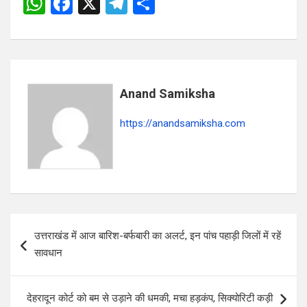
W
F
X
T
S
h
a
el
h
at
ce
e
ar
s
b
gr
e
A
o
a
Anand Samiksha
p
o
m
https://anandsamiksha.com
p
k
P
उत्तराखंड में आज बारिश-बर्फबारी का अलर्ट, इन पांच पहाड़ी जिलों में रहें
o
सावधान
s
t
देहरादून कोर्ट को बम से उड़ाने की धमकी, मचा हड़कंप, सिक्योरिटी कड़ी