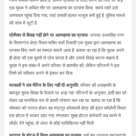
गंभीर मामला सामने आया है. अपनी प्रेमिका से शादी करने की जिद पर अड़े
s
b
gr
e
एक युवक ने कथित तौर पर आत्महत्या का प्रयास किया. समय रहते उसे
A
o
a
अस्पताल पहुंचा दिया गया, जहां उसकी हालत नाजुक बनी हुई है. पुलिस मामले
की जांच में जुटी है.
p
o
m
p
k
प्रेमिका से विवाह नहीं होने पर आत्महत्या का प्रयास:
जनपद उधमसिंह नगर
के सितारगंज क्षेत्र स्थित शक्ति फार्म निवासी एक युवक द्वारा आत्महत्या का
प्रयास किए जाने का मामला सामने आया है. बताया जा रहा है कि युवक अपने
ही क्षेत्र की एक युवती से प्रेम करता है और उससे विवाह करना चाहता है.
युवक ने इस संबंध में अपने परिवार से बातचीत की, लेकिन परिजनों ने इस
रिश्ते को स्वीकार करने से इंकार कर दिया.
घरवालों ने लव मैरिज के लिए नहीं दी अनुमति:
परिवार की असहमति के
बावजूद युवक विवाह के फैसले पर अड़ा रहा. परिजनों के अनुसार, इसी बात को
लेकर वह मानसिक रूप से काफी परेशान चल रहा था. बताया जा रहा है कि
सोमवार को नाराज होकर वह रुद्रपुर कोतवाली क्षेत्र की इंद्रा कॉलोनी स्थित
एक होटल में जाकर ठहर गया. मंगलवार सुबह होटल कर्मचारी जब कमरे में
ऑर्डर देने पहुंचा, तो अंदर से कोई प्रतिक्रिया नहीं मिली.
रुद्रपुर के होटल में किया आत्महत्या का प्रयास:
कई बार दरवाजा खटखटाने