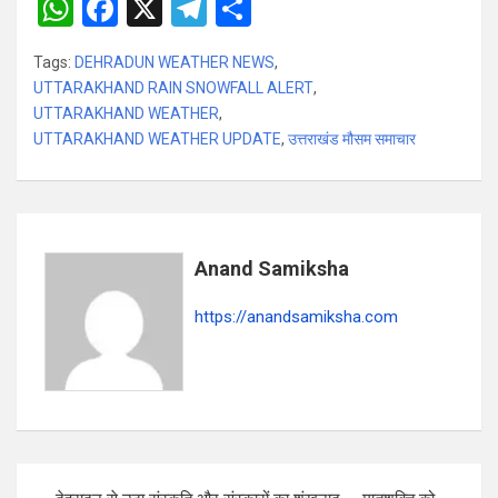
W
F
X
T
S
h
a
el
h
Tags:
DEHRADUN WEATHER NEWS
,
at
ce
e
ar
UTTARAKHAND RAIN SNOWFALL ALERT
,
s
b
gr
e
UTTARAKHAND WEATHER
,
UTTARAKHAND WEATHER UPDATE
A
o
a
,
उत्तराखंड मौसम समाचार
p
o
m
p
k
Anand Samiksha
https://anandsamiksha.com
P