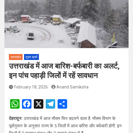
पदों पर होगा चयन
विश्व संस्कृत दिवस से पूर्व, उत्तराखण्ड ने वैश्विक स्तर पर संस्कृत के प्रसार
को दिया नया आयाम
उत्तराखंड
मुख्य खबरें
उत्तराखंड में आज बारिश-बर्फबारी का अलर्ट,
इन पांच पहाड़ी जिलों में रहें सावधान
February 18, 2026
Anand Samiksha
W
F
X
T
S
h
a
el
h
देहरादून:
उत्तराखंड में आज मौसम फिर बदलने वाला है. मौसम विभाग के
at
ce
e
ar
पूर्वानुमान के अनुसार राज्य के 5 जिलों में आज बारिश और बर्फबारी होगी. इन
s
b
gr
e