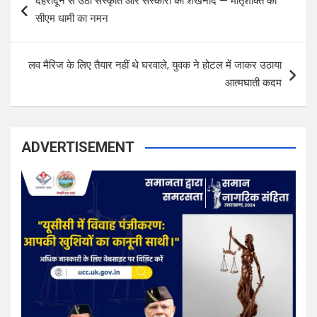
देहरादून से उठा संस्कृति और संस्कारों का शंखनाद — मातृशक्ति को
o
सीएम धामी का नमन
s
t
लव मैरिज के लिए तैयार नहीं थे घरवाले, युवक ने होटल में जाकर उठाया
n
आत्मघाती कदम
a
v
i
ADVERTISEMENT
g
a
t
i
o
n