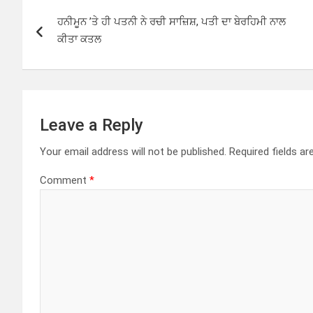
P
ਹਨੀਮੂਨ ’ਤੇ ਹੀ ਪਤਨੀ ਨੇ ਰਚੀ ਸਾਜ਼ਿਸ਼, ਪਤੀ ਦਾ ਬੇਰਹਿਮੀ ਨਾਲ
o
ਕੀਤਾ ਕਤਲ
s
t
n
Leave a Reply
a
Your email address will not be published.
Required fields a
v
Comment
*
i
g
a
t