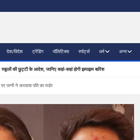
देश/विदेश
ट्रेंडिंग
पॉलिटिक्स
स्पोर्ट्स
धर्म
अन्य
, स्कूलों की छुट्टी के आदेश, जानिए कहां-कहां होगी झमाझम बारिश
ाजनैतिक दलों से SIR पर फीडबैक
्नी ने करवाया पति का मर्डर
 प्रगति की समीक्षा, आधारभूत संरचना विकास पर दिया जोर
तिष्ठित कंपनियां लेंगी साक्षात्कार; 559 पदों पर होगा चयन
खण्ड ने वैश्विक स्तर पर संस्कृत के प्रसार को दिया नया आयाम