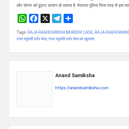
और सोनम को ढूंढना आसान हो सकता है. मेघालय पुलिस जिस तरह से इस मामले
W
F
X
T
S
h
a
el
h
Tags:
RAJA RAGHUVANSHI MURDER CASE
,
RAJA RAGHUWANS
at
ce
e
ar
राजा रघुवंशी मर्डर केस
,
राजा रघुवंशी मर्डर केस का खुलासा
s
b
gr
e
A
o
a
p
o
m
p
k
Anand Samiksha
https://anandsamiksha.com