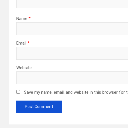
i
o
Name
*
n
Email
*
Website
Save my name, email, and website in this browser for 