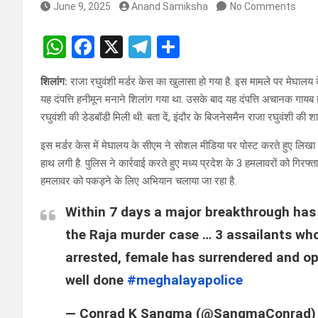
June 9, 2025
Anand Samiksha
No Comments
W
F
X
T
S
h
a
el
h
शिलांग:
राजा रघुवंशी मर्डर केस का खुलासा हो गया है. इस मामले पर मेघालय 
at
ce
e
ar
यह दंपत्ति हनीमून मनाने शिलांग गया था. उसके बाद यह दंपत्ति अचानक गायब ह
s
b
gr
e
रघुवंशी की डेडबॉडी मिली थी. बता दें, इंदौर के बिजनेसमैन राजा रघुवंशी की 
A
o
a
इस मर्डर केस में मेघालय के सीएम ने सोशल मीडिया पर पोस्ट करते हुए लिखा 
p
o
m
हाथ लगी है. पुलिस ने कार्रवाई करते हुए मध्य प्रदेश के 3 हमलावरों को गिरफ्
p
k
हमलावर को पकड़ने के लिए अभियान चलाया जा रहा है.
Within 7 days a major breakthrough has
the Raja murder case … 3 assailants w
arrested, female has surrendered and ope
well done
#meghalayapolice
— Conrad K Sangma (@SangmaConrad